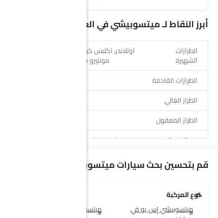
أبرز النقاط لـ ميتسوبيشي في العربيةالسعودية
الطرازات
اوتلاندر, اكلبس كروس, ميتسوبيشي L200,
الشهيرة
مونتيرو سبورت, ميتسوبيشي ASX
الطرازات القادمة
باجيرو سبورت
الطراز الغالي
مونتيرو سبورت
الطراز المعقول
سبيس ستار
Body Type
إس يو في, سيدان, هاتشباك, بيك أب
نوع الوقود
بترول, ديزل
قم بتحسين بحث سيارات ميتسوبيشي الخاص بك
الوكلاء
30
نوع المركبة
ميتسوبيشي إس يو في
ميتسوبيشي سيدان سيارات