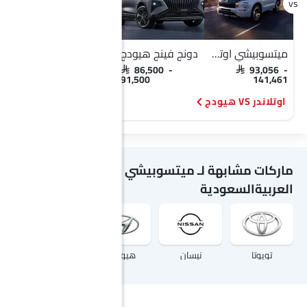
ميتسوبيشي اوتلاندر
دونج فينج هيودج
ميتسوبيشي اكلبس كروس
سو
SAR 98,800 -
SAR 86,500 -
SAR 93,056 -
110,300
91,500
141,461
اوتلاندر VS هيودج
اكلبس كروس VS أكروس
ماركات مشابهة لـ ميتسوبيشي في
العربيةالسعودية
تويوتا
نيسان
هيونداي
هوندا