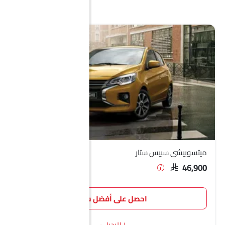
ميتسوبيشي سبيس ستار
SAR 46,900
احصل على أفضل سعر
١ البديل