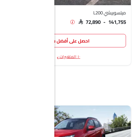
ميتسوبيشي L200
SAR 72,890 - 141,755
احصل على أفضل سعر
١٠ المتغيرات