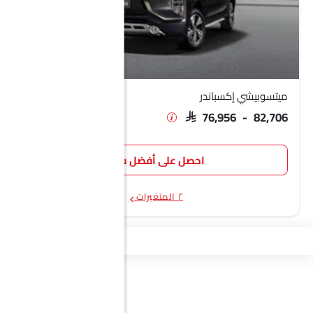
ميتسوبيشي إكسباندر
SAR 76,956 - 82,706
احصل على أفضل سعر
٢ المتغيرات