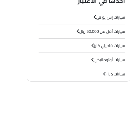
أخذها في الاعتبار
سيارات إس يو في
سيارات أقل من 50,000 ريال
سيارات فاميلي كارز
سيارات أوتوماتيكي
سيارات ديزل
سيارات 7 مقاعد
شنر في إكس 1 دفع رباعي
فورتشنر في إكس 2-إس DSL ‏4×4
SAR 186,817
SAR 162,
سعر
سعر
سيارات 3000 سى سى وما فوق
+ 9 ميزة إضافية
بنزين
ديزل
Automatic
Automatic