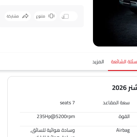
متنوع
مشاركة
قارن
فيسبوك
ت
سئلة الشائعة
المزيد
202
سعة المقاعد
7 seats
القوة
235Hp@5200rpm
Airbag
وسادة هوائية للسائق,