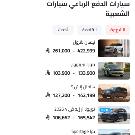
سيارات الدفع الرباعي سيارات
الشعبية
ًا
عجلة
منظر الشبك ا
الشهيرة
القادمة
أحدث
نيسان باترول
SAR 261,000 - 422,999
فورد تيريتوري
SAR 103,900 - 133,900
هافال إتش 9
SAR 127,200 - 142,199
تويوتا آر إيه في 4 2026
HEV
SAR 106,662 - 165,542
كيا Sportage