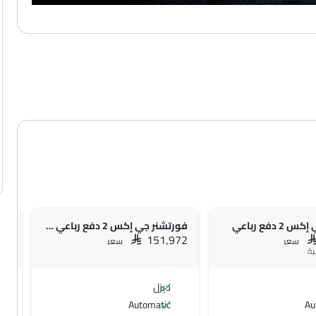
 دفع رباعي
فورتشنر جي إكس 2 دفع رباعي ديزل
فورت
897
SAR 151,972
S
سعر
سعر
+ 4 ميزة إضافية
ديزل
Automatic
Au