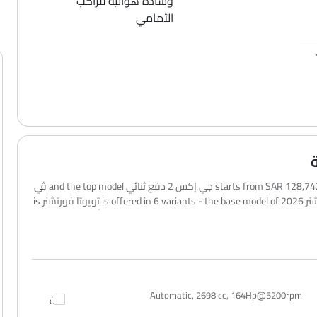
وسادة هوائية للراكب
الأمامي
The تويوتا فورتشنر 2026 price in العربيةالسعودية starts from SAR 128,742 for the جي إكس 2 دفع ثنائي and the top model ڤي
إكس ٣ إس ٤ إكس ٤ goes up to SAR 187,047. تويوتا فورتشنر 2026 is offered in 6 variants - the base model of تويوتا فورتشنر is
جي إكس 2 دفع ثنائي and top model of تويوتا فورتشنر is ڤي إكس ٣ إس ٤ إكس ٤. تظل الأسعار متسقة في جميع أنحاء
ةالسعودية، بما في ذلك Riyadh, Jeddah, Dammam والمدن الرئيسية الأخرى. قد يختلف السعر النهائي على الطريق قليلاً بناءً على
Automatic, 2698 cc, 164Hp@5200rpm
قارن