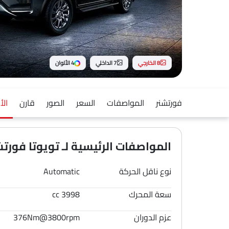
8 الخارجي
7 الداخلي
4 الألوان
فورتشنر
المواصفات
السعر
الصور
قارن
الأ
المواصفات الرئيسية لـ تويوتا فورتشنر 6
نوع ناقل الحركة
Automatic
سعة المحرك
3998 cc
عزم الدوران
376Nm@3800rpm