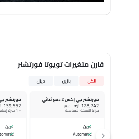
قارن متغيرات تويوتا فورتشنر
الكل
بنزين
ديزل
فورتشنر جي إكس 2 دفع ثنائي
فورتشنر جي إكس 2
AR 139,552
SAR 128,742
سعر
مزايا النسخة الأساسية
+ 1 ميزة إضافية
بنزين
بنزين
tomatic
Automatic