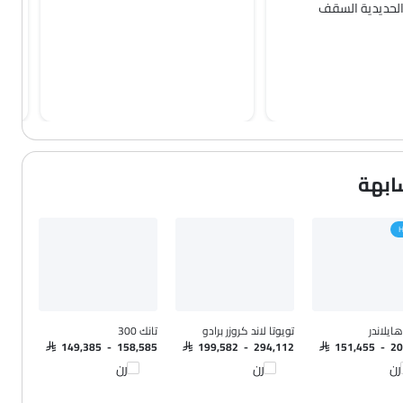
لحديدية السقف
ابهة
H
هايلاندر
تويوتا لاند كروزر برادو
تانك 300
SAR 149,385 - 158,585
SAR 199,582 - 294,112
SAR 151,455 - 2
رن
قارن
قارن