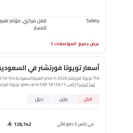
Safety
قفل مركزي, مؤشر تغيير
المسار
المواصفات
أسعار تويوتا فورتشنر في السعودية
اقرأ المزيد
العربي
الكل
بنزين
ديزل
التأمين، والتسجيل، والملحقات الاختيارية.
جي إكس 2 دفع ثنائي
SAR 128,742