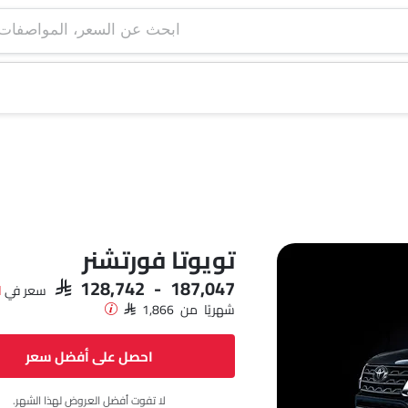
ابحث عن السعر، ا
تويوتا فورتشنر
SAR 128,742 - 187,047
سعر في
ا
شهريًا من SAR 1,866
احصل على أفضل سعر
لا تفوت أفضل العروض لهذا الشهر.