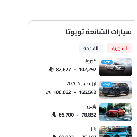
سيارات الشائعة تويوتا
الشهيرة
القادمة
كورولا
HEV
SAR 82,627 - 102,292
آر إيه في 4 2026
HEV
SAR 106,662 - 165,542
يارس
SAR 66,700 - 78,832
رايز
SAR 68,827 - 75,497