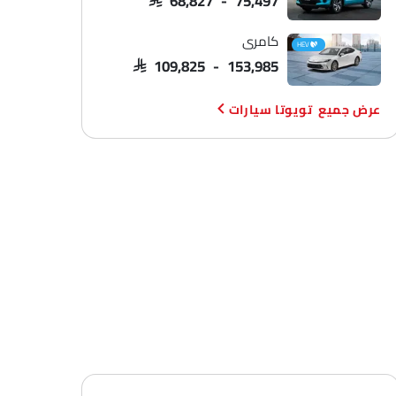
كامري
HEV
SAR 109,825 - 153,985
تويوتا سيارات