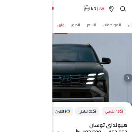
EN
|
AR
ان
المواصفات
السعر
الصور
قارن
الأسئلة الشائعة
الكتيب
وك
15 الخارجي
22 الداخلي
9 الألوان
هيونداي توسان
SAR 103,500 - 162,552