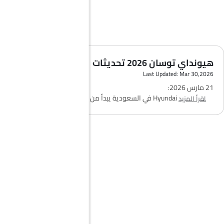
هيونداي توسان 2026 تحديثات
Last Updated: Mar 30,2026
21 مارس 2026:
سعر
Hyundai Tucson
في السعودية يبدأ من 116,179 ريال لفئة GL
اقرأ المزيد
بمحرك 2.0 لتر، ويصل إلى 131,704 ريال لفئة GLS بمحرك 1.6 تيربو، مع
توفرها حالياً بأربع فئات.
25 نوفمبر 2025:
تستمر Tucson كواحدة من أبرز الخيارات في قوائم سيارات SUV لعام 2025
بفضل الاعتمادية وقيمة إعادة البيع في السعودية، بسعر يبدأ من
116,179 ريال.
5 يوليو 2025:
يؤكد الوكلاء على توازن Tucson بين التقنيات الداخلية والقدرات العملية،
مما يجعلها منافس قوي أمام Jeep وMazda CX-5.
22 يونيو 2025:
تم تسليط الضوء على Tucson كواحدة من أفضل سيارات SUV لعام 2025،
مع توفر خيارات محركات تيربو وهايبرد المناسبة للطرق في السعودية.