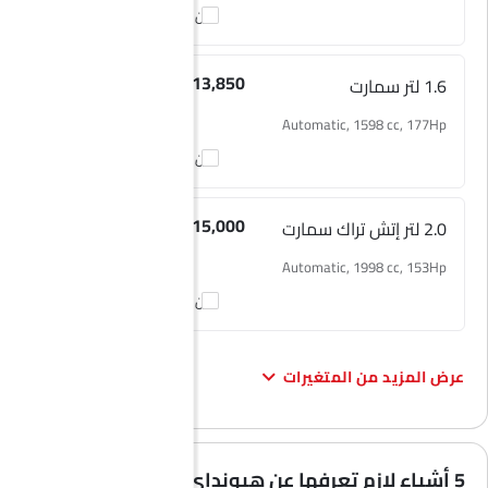
التأمين، والتسجيل، والملحقات الاختيارية.
قارن
1.6 لتر سمارت
SAR 113,850
Automatic, 1598 cc, 177Hp
قارن
2.0 لتر إتش تراك سمارت
SAR 115,000
Automatic, 1998 cc, 153Hp
قارن
عرض المزيد من المتغيرات
5 أشياء لازم تعرفها عن هيونداي توسان