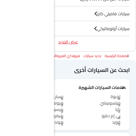
سيارات فاميلي كارز
سيارات أوتوماتيكي
عرض المزيد
سيارات بترول
الصفحة الرئيسية
جديد سيارات
هيونداي العربيةالسعودية
هيونداي توسان
سيارات بين 2000 سى سى و 3000 سى سى
ابحث عن السيارات أخرى
علامات السيارات الشهيرة
تويوتا
نيسان
ميتسوبيشي
هيونداي
كيا
مرسيدس-بنز
بي إم دبليو
شيفروليه
فورد
هوندا