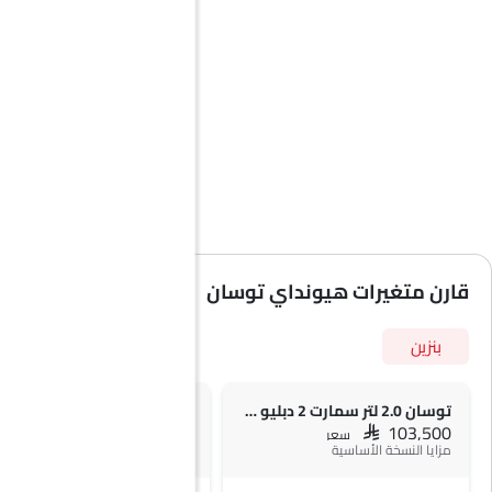
قارن متغيرات هيونداي توسان
بنزين
توسان 2.0 لتر سمارت 2 دبليو دي
توسان 1.6 لتر سمارت
SAR 113,850
SAR 103,500
سعر
سعر
مزايا النسخة الأساسية