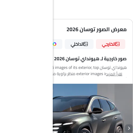
معرض الصور توسان 2026
الخارجي
الداخلي
الألوان
صور خارجية لـ هيونداي توسان 2026
هيونداي توسان has 15 images of its exterior, top هيونداي توسان
2026 exterior images include منظر بزاوية منخفضة من الأمام, منظر
اقرأ المزيد
أمامي كامل, منظر جانبي أمامي, منظر جانبي, منظر خلفي جانبي متقاطع,
منظر الزاوية الخلفية, مصباح أمامي, مصباح خلفي, عجلة, قضبان السقف,
منظر الشبك الأمامي, مرآة السائق الأمامية زاوية, أنبوب العادم, منظر
متوسط الزاوية الأمامية, منظر متوسط الزاوية الأمامية.