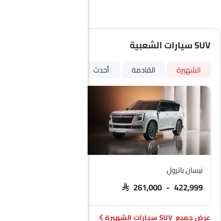
SUV سيارات الشعبية
الشهيرة
القادمة
أحدث
نيسان باترول
فورد تيريتوري
 103,900 - 133,900
SAR 261,000 - 422,999
SUV سيارات الشهيرة