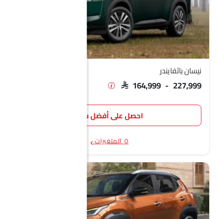
نيسان باثفايندر
SAR 164,999 - 227,999
احصل على أفضل سعر
٥ المتغيرات