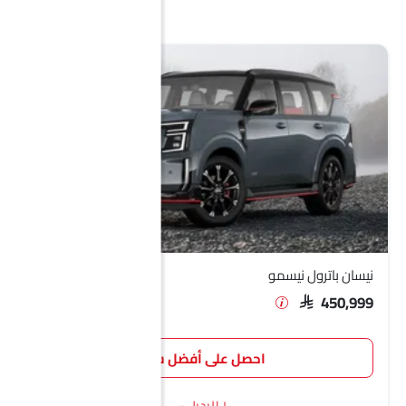
نيسان باترول نيسمو
SAR 450,999
احصل على أفضل سعر
١ البديل