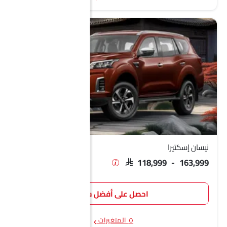
نيسان إسكتيرا
SAR 118,999 - 163,999
احصل على أفضل سعر
٥ المتغيرات