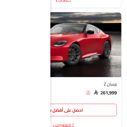
نيسان Z
SAR 261,999
احصل على أفضل سعر
٢ المتغيرات