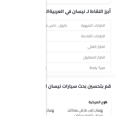
أبرز النقاط لـ نيسان في العربيةالسعودية
الطرازات الشهيرة
باترول , اكس تريل, ركلات, ألتيما, ماغنيت
الطرازات القادمة
نيسان N7
الطراز الغالي
باترول نيسمو
الطراز المعقول
ماغنيت
Body Type
إس يو في, سيدان, كوبيه
نوع الوقود
بترول
قم بتحسين بحث سيارات نيسان الخاص بك
الوكلاء
89
نوع المركبة
نيسان إس يو في سيارات
نيسان سيدان سيارات
نيسان كوبيه سيارات