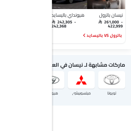
نيسان باترول
هيونداي باليسايد
نيسان اكس تريل
SAR 104,999 -
SAR 242,305 -
SAR 261,000 -
156,999
242,368
422,999
باترول VS باليسايد
اكس تريل VS اكلبس كروس
ماركات مشابهة لـ نيسان في العربيةالسعودية
تويوتا
ميتسوبيشي
هيونداي
هوندا