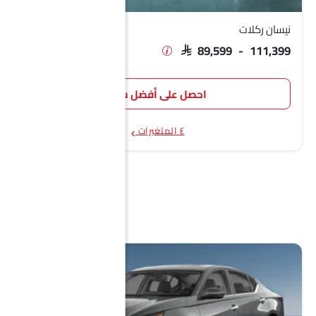
نيسان ركلات
SAR 89,599 - 111,399
احصل على أفضل سعر
٤ المتغيرات