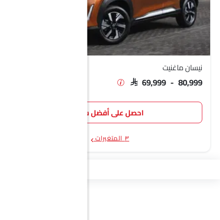
نيسان ماغنيت
SAR 69,999 - 80,999
احصل على أفضل سعر
٣ المتغيرات