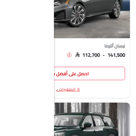
نيسان ألتيما
SAR 112,700 - 141,500
احصل على أفضل سعر
٥ المتغيرات