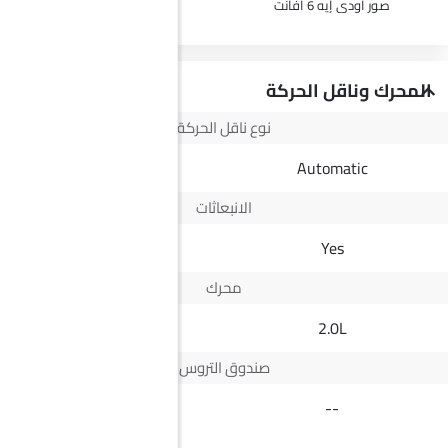
صور أودي إيه 6 أفانت
صور ج إم سي فيجوس
المحرك وناقل الحركة
نوع ناقل الحركة
Automatic
Automatic
الانبعاثات
Euro IV
Yes
محرك
2.5L
2.0L
صندوق التروس
8 Speed
--