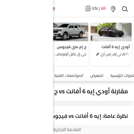
EN
|
AR
لا تتوفر سيارات
المماثلة
أودي إيه 6 أفانت
ج إم سي فيجوس
٢.٠ لتر تي إف إس آي
جي إل ناقل أوتوماتيكي دفع ثنائي يورو 4
أضف مركبة
لميزات الرئيسية
المعرض
المواصفات الفنية
السلامة والأمان
الميزات
مقارنة أودي إيه 6 أفانت vs ج إم سي فيجوس
نظرة عامة: إيه 6 أفانت vs فيجوس
العلامة التجارية