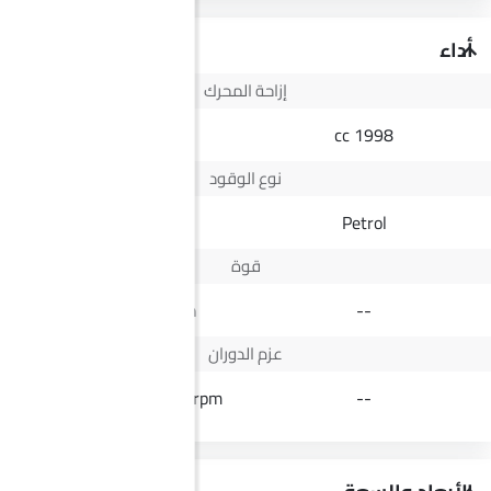
أداء
إزاحة المحرك
2498 cc
1998 cc
نوع الوقود
Diesel
Petrol
قوة
164Hp@3400rpm
--
عزم الدوران
430Nm@1600-2200rpm
--