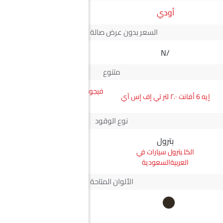
أودي
JMC
السعر بدون عرض صالة العرض*
N/A
N/A
متنوع
فيجوس جي إل ناقل أوتوماتيكي
إيه 6 أفانت ٢.٠ لتر تي إف إس آي
دفع ثنائي يورو 4
نوع الوقود
بترول
ديزل
بترول سيارات في
ديزل سيارات في
العربيةالسعودية
العربيةالسعودية
الألوان المتاحة
+2