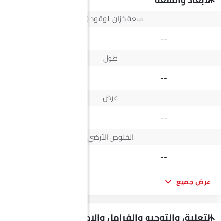
الأبعاد والسعة
سعة خزان الوقود (لتر)
73 L
--
طول
5335 MM
--
عرض
1882 MM
--
الخلوص الأرضي
210
--
عرض جميع
التعليق والتوجيه والفرامل والإطارات