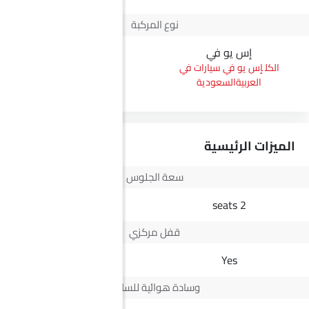
نوع المركبة
إس يو في
بيك أب
إس يو في سيارات في
بيك أب سيارات في
العربيةالسعودية
العربيةالسعودية
الميزات الرئيسية
سعة الجلوس
5 seats
2 seats
قفل مركزي
Yes
Yes
وسادة هوائية للسائق