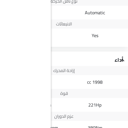
نوع ناقل الحركة
Automatic
Automatic
الانبعاثات
Euro IV
Yes
أداء
إزاحة المحرك
2498 cc
1998 cc
قوة
164Hp@3400rpm
221Hp
عزم الدوران
430Nm@1600-2200rpm
380Nm