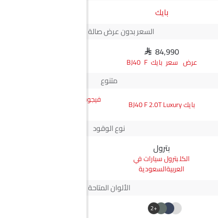
بايك
JMC
السعر بدون عرض صالة العرض*
SAR 84,990
N/A
سعر بايك BJ40 F
متنوع
فيجوس جي إل ناقل أوتوماتيكي
بايك BJ40 F 2.0T Luxury
دفع ثنائي يورو 4
نوع الوقود
بترول
ديزل
بترول سيارات في
ديزل سيارات في
العربيةالسعودية
العربيةالسعودية
الألوان المتاحة
+2
+2