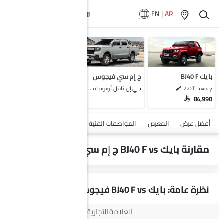
EN
|
AR
لا تتوفر سيارات
المماثلة
بايك BJ40 F
ج إم سي فيجوس
2.0T Luxury
جي إل ناقل أوتوماتيكي دفع ثنائي يورو 4
SAR 84,990
أضف مركبة
أفضل عرض
المعرض
المواصفات الفنية
السلامة والأمان
الميزات
مقارنة بايك BJ40 F vs ج إم سي فيجوس
نظرة عامة: بايك BJ40 F vs فيجوس
العلامة التجارية