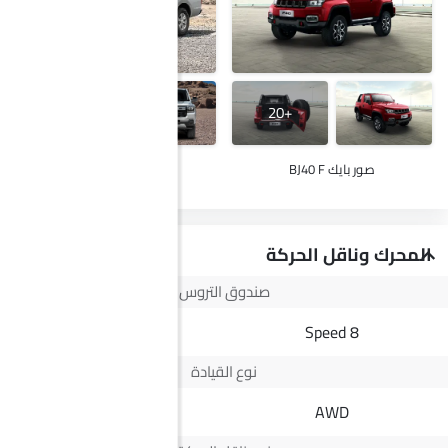
+29
+20
صور بايك BJ40 F
صور ج إم سي فيجوس
المحرك وناقل الحركة
صندوق التروس
8 Speed
8 Speed
نوع القيادة
--
AWD