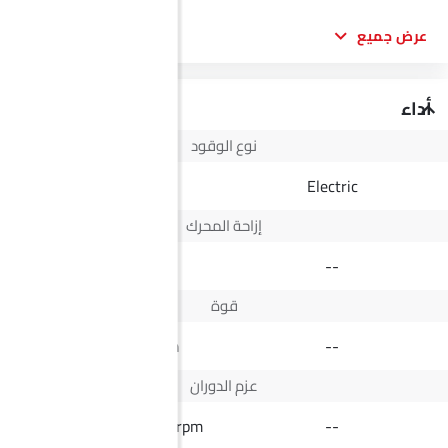
عرض جميع
أداء
نوع الوقود
Diesel
Electric
إزاحة المحرك
2498 cc
--
قوة
164Hp@3400rpm
--
عزم الدوران
430Nm@1600-2200rpm
--