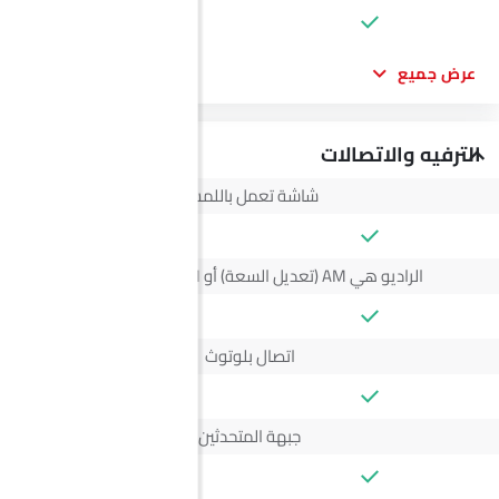
عرض جميع
الترفيه والاتصالات
شاشة تعمل باللمس
الراديو هي AM (تعديل السعة) أو FM (تضمين التردد)،
اتصال بلوتوث
جبهة المتحدثين