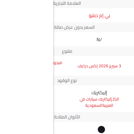
العلامة التجارية
بي إم دبليو
JMC
السعر بدون عرض صالة العرض*
N/A
N/A
متنوع
فيجوس جي إل ناقل أوتوماتيكي
3 سيريز 2026 إكس درايف
دفع ثنائي يورو 4
نوع الوقود
إليكتريك
ديزل
إليكتريك سيارات في
ديزل سيارات في
العربيةالسعودية
العربيةالسعودية
الألوان المتاحة
+2