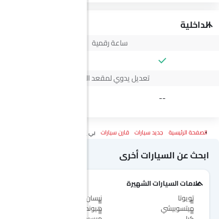
الداخلية
ساعة رقمية
تعديل يدوي لمقعد السائق
4 Way
--
الصفحة الرئيسية
جديد سيارات
قارن سيارات
بي إم دبليو 3 سيريز 2026 Vs ج إم سي فيجوس
ابحث عن السيارات أخرى
علامات السيارات الشهيرة
تويوتا
نيسان
ميتسوبيشي
هيونداي
كيا
مرسيدس-بنز