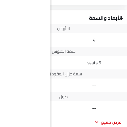
الأبعاد والسعة
لا أبواب
4
4
سعة الجلوس
5 seats
5 seats
سعة خزان الوقود (لتر)
73 L
--
طول
5335 MM
--
عرض جميع