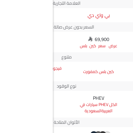
العلامة التجارية
بي واي دي
JMC
السعر بدون عرض صالة العرض*
SAR 69,900
N/A
سعر كين بلس
متنوع
فيجوس جي إل ناقل أوتوماتيكي
كين بلس كمفورت
دفع ثنائي يورو 4
نوع الوقود
PHEV
ديزل
PHEV سيارات في
ديزل سيارات في
العربيةالسعودية
العربيةالسعودية
الألوان المتاحة