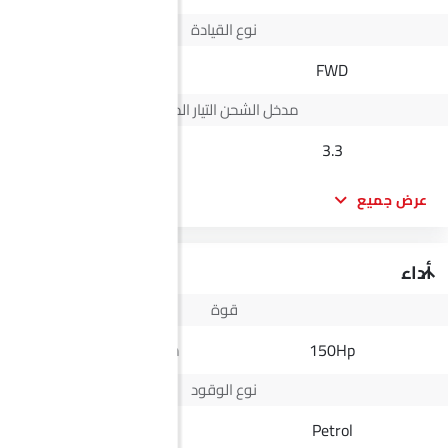
نوع القيادة
--
FWD
مدخل الشحن التيار المتردد
--
3.3
عرض جميع
أداء
قوة
164Hp@3400rpm
150Hp
نوع الوقود
Diesel
Petrol