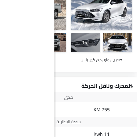
+29
+16
صور بي واي دي كين بلس
صور ج إم سي فيجوس
المحرك وناقل الحركة
مدى
--
755 KM
سعة البطارية
--
11 Kwh