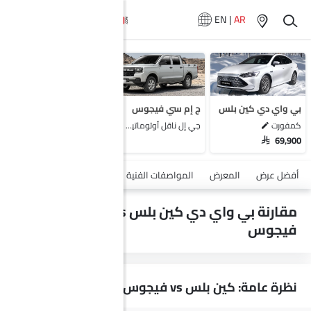
EN
|
AR
لا تتوفر سيارات
المماثلة
بي واي دي كين بلس
ج إم سي فيجوس
كمفورت
جي إل ناقل أوتوماتيكي دفع ثنائي يورو 4
SAR 69,900
أضف مركبة
أفضل عرض
المعرض
المواصفات الفنية
السلامة والأمان
الميزات
مقارنة بي واي دي كين بلس vs ج إم سي
فيجوس
نظرة عامة: كين بلس vs فيجوس