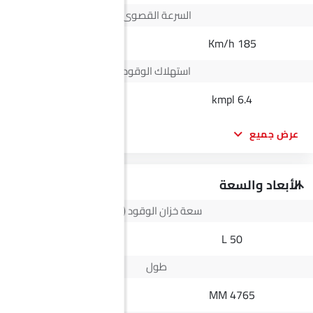
السرعة القصوى
--
185 Km/h
استهلاك الوقود
--
6.4 kmpl
عرض جميع
الأبعاد والسعة
سعة خزان الوقود (لتر)
73 L
50 L
طول
5335 MM
4765 MM