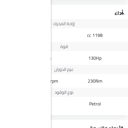
أداء
إزاحة المحرك
2498 cc
1198 cc
قوة
164Hp@3400rpm
130Hp
عزم الدوران
430Nm@1600-2200rpm
230Nm
نوع الوقود
Diesel
Petrol