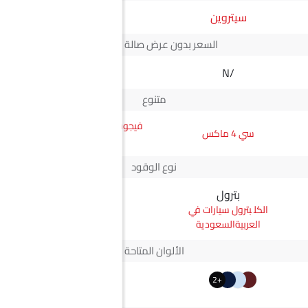
سيتروين
JMC
السعر بدون عرض صالة العرض*
N/A
N/A
متنوع
فيجوس جي إل ناقل أوتوماتيكي
سي 4 ماكس
دفع ثنائي يورو 4
نوع الوقود
بترول
ديزل
بترول سيارات في
ديزل سيارات في
العربيةالسعودية
العربيةالسعودية
الألوان المتاحة
+2
+2