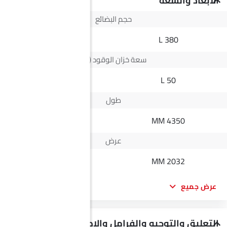
الأبعاد والسعة
حجم البضائع
--
380 L
سعة خزان الوقود (لتر)
73 L
50 L
طول
5335 MM
4350 MM
عرض
1882 MM
2032 MM
عرض جميع
التعليق والتوجيه والفرامل والإطارات