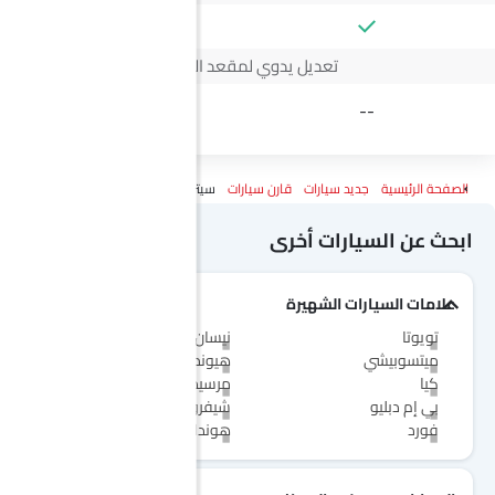
تعديل يدوي لمقعد السائق
4 Way
--
الصفحة الرئيسية
جديد سيارات
قارن سيارات
سيتروين سي 4 Vs ج إم سي فيجوس
ابحث عن السيارات أخرى
علامات السيارات الشهيرة
تويوتا
نيسان
ميتسوبيشي
هيونداي
كيا
مرسيدس-بنز
بي إم دبليو
شيفروليه
فورد
هوندا