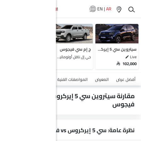
EN
|
AR
لا تتوفر سيارات
المماثلة
سيتروين سي 5 إيركروس
ج إم سي فيجوس
Live
جي إل ناقل أوتوماتيكي دفع ثنائي يورو 4
SAR 102,000
أضف مركبة
أفضل عرض
المعرض
المواصفات الفنية
السلامة والأمان
الميزات
مقارنة سيتروين سي 5 إيركروس vs ج إم سي
فيجوس
نظرة عامة: سي 5 إيركروس vs فيجوس