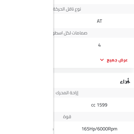
نوع ناقل الحركة
Automatic
AT
صمامات لكل اسطوانة
--
4
عرض جميع
أداء
إزاحة المحرك
2498 cc
1599 cc
قوة
164Hp@3400rpm
165Hp/6000Rpm