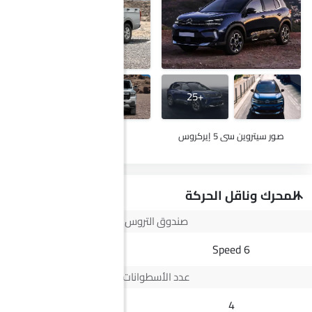
+29
+25
صور سيتروين سي 5 إيركروس
صور ج إم سي فيجوس
المحرك وناقل الحركة
صندوق التروس
8 Speed
6 Speed
عدد الأسطوانات
--
4