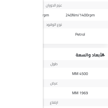
عزم الدوران
430Nm@1600-2200rpm
240Nm/1400rpm
نوع الوقود
Diesel
Petrol
الأبعاد والسعة
طول
5335 MM
4500 MM
عرض
1882 MM
1969 MM
ارتفاع