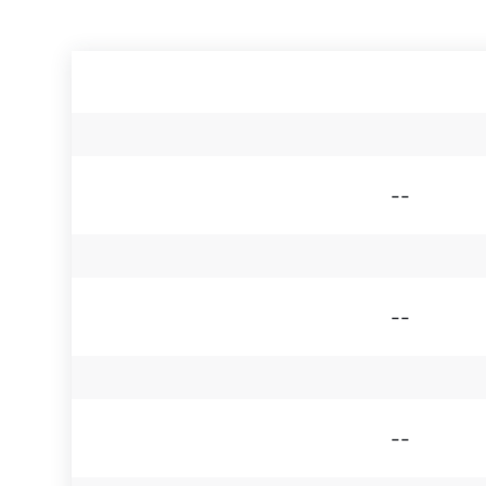
--
--
--