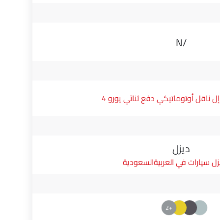
N/A
ناقل أوتوماتيكي دفع ثنائي يورو 4
ديزل
زل سيارات في العربيةالسعودية
+2