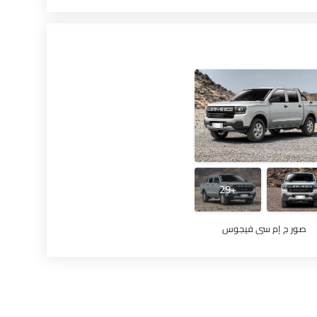
+29
صور ج إم سي فيجوس