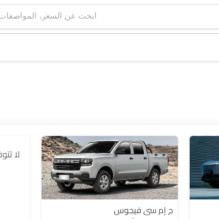
ابحث عن السعر، ا
لا تتو
ج إم سي فيجوس