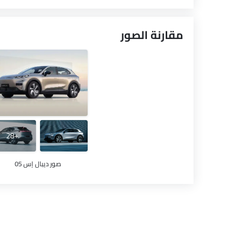
مقارنة الصور
+28
صور ديبال إس 05