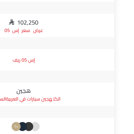
SAR 102,250
سعر إس 05
إس 05 ريف
هجين
هجين سيارات في العربيةالس
+1