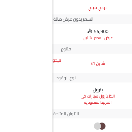
دونج فينج
JMC
السعر بدون عرض صالة العرض*
SAR 54,900
N/A
سعر شاين
متنوع
فيجوس جي إل ناقل أوتوماتيكي
شاين E1
دفع ثنائي يورو 4
نوع الوقود
بترول
ديزل
بترول سيارات في
ديزل سيارات في
العربيةالسعودية
العربيةالسعودية
الألوان المتاحة
+2