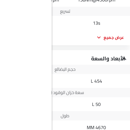
تسريع
--
13s
عرض جميع
الأبعاد والسعة
حجم البضائع
--
454 L
سعة خزان الوقود (لتر)
73 L
50 L
طول
5335 MM
4670 MM