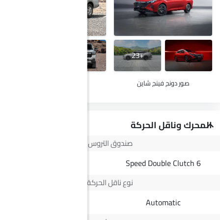
+29
+23
صور دونج فينج شاين
صور ج إم سي فيجوس
المحرك وناقل الحركة
صندوق التروس
8 Speed
6 Speed Double Clutch
نوع ناقل الحركة
Automatic
Automatic