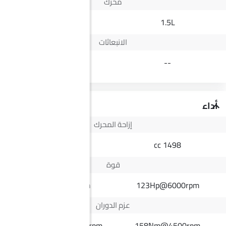
محرك
2.5L
1.5L
الانبعاثات
Euro IV
--
أداء
إزاحة المحرك
2498 cc
1498 cc
قوة
164Hp@3400rpm
123Hp@6000rpm
عزم الدوران
430Nm@1600-2200rpm
158Nm@4500rpm