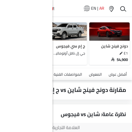
EN
|
AR
لا تتوفر سيارات
المماثلة
دونج فينج شاين
ج إم سي فيجوس
E1
جي إل ناقل أوتوماتيكي دفع ثنائي يورو 4
SAR 54,900
أضف مركبة
أفضل عرض
المعرض
المواصفات الفنية
السلامة والأمان
الميزات
مقارنة دونج فينج شاين vs ج إم سي فيجوس
نظرة عامة: شاين vs فيجوس
العلامة التجارية