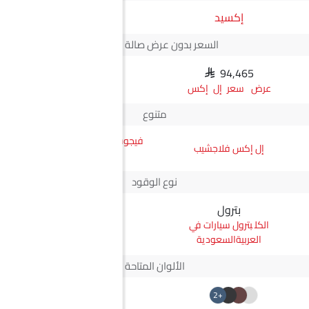
إكسيد
JMC
السعر بدون عرض صالة العرض*
SAR 94,465
N/A
سعر إل إكس
متنوع
فيجوس جي إل ناقل أوتوماتيكي
إل إكس فلاجشيب
دفع ثنائي يورو 4
نوع الوقود
بترول
ديزل
بترول سيارات في
ديزل سيارات في
العربيةالسعودية
العربيةالسعودية
الألوان المتاحة
+2
+2