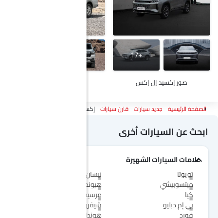
+29
+17
صور إكسيد إل إكس
صور ج إم سي فيجوس
الصفحة الرئيسية
جديد سيارات
قارن سيارات
إكسيد إل إكس Vs ج إم سي فيجوس
ابحث عن السيارات أخرى
علامات السيارات الشهيرة
تويوتا
نيسان
ميتسوبيشي
هيونداي
كيا
مرسيدس-بنز
بي إم دبليو
شيفروليه
فورد
هوندا