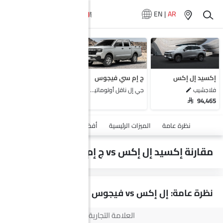
EN
|
AR
لا تتوفر سيارات
المماثلة
إكسيد إل إكس
ج إم سي فيجوس
فلاجشيب
جي إل ناقل أوتوماتيكي دفع ثنائي يورو 4
SAR 94,465
أضف مركبة
نظرة عامة
الميزات الرئيسية
أفضل عرض
المعرض
مقارنة إكسيد إل إكس vs ج إم سي فيجوس
نظرة عامة: إل إكس vs فيجوس
العلامة التجارية