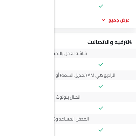
عرض جميع
الترفيه والاتصالات
شاشة تعمل باللمس
الراديو هي AM (تعديل السعة) أو FM (تضمين التردد)،
اتصال بلوتوث
المدخل المساعد وUSB