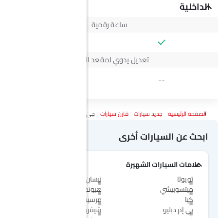
الداخلية
ساعة رقمية
تعديل يدوي لمقعد السائق
4 Way
--
الصفحة الرئيسية
جديد سيارات
قارن سيارات
جي أي سي آيون يو تي Vs ج إم سي فيجوس
ابحث عن السيارات أخرى
علامات السيارات الشهيرة
تويوتا
نيسان
ميتسوبيشي
هيونداي
كيا
مرسيدس-بنز
بي إم دبليو
شيفروليه