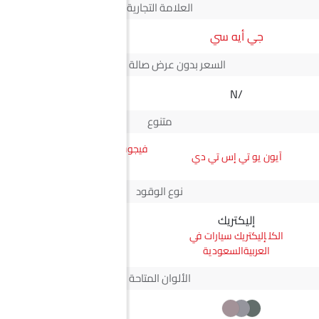
العلامة التجارية
جي أيه سي
JMC
السعر بدون عرض صالة العرض*
N/A
N/A
متنوع
فيجوس جي إل ناقل أوتوماتيكي
آيون يو تي إس تي دي
دفع ثنائي يورو 4
نوع الوقود
إليكتريك
ديزل
إليكتريك سيارات في
ديزل سيارات في
العربيةالسعودية
العربيةالسعودية
الألوان المتاحة
+2