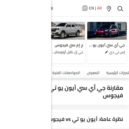
EN
|
AR
لا تتوفر سيارات
المماثلة
جي أي سي آيون يو تي
ج إم سي فيجوس
إس تي دي
جي إل ناقل أوتوماتيكي دفع ثنائي يورو 4
أضف مركبة
لميزات الرئيسية
المعرض
المواصفات الفنية
السلامة والأمان
الميزات
مقارنة جي أي سي آيون يو تي vs ج إم سي
فيجوس
نظرة عامة: آيون يو تي vs فيجوس