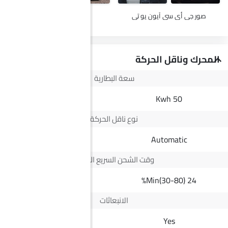
صور جي أي سي آيون يو تي
صور ج إم سي فيجوس
المحرك وناقل الحركة
سعة البطارية
--
50 Kwh
نوع ناقل الحركة
Automatic
Automatic
وقت الشحن السريع المقدر
--
24 Min(30-80)%
الانبعاثات
Euro IV
Yes