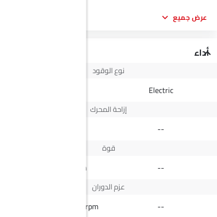
عرض جميع
أداء
نوع الوقود
Diesel
Electric
إزاحة المحرك
2498 cc
--
قوة
164Hp@3400rpm
--
عزم الدوران
430Nm@1600-2200rpm
--