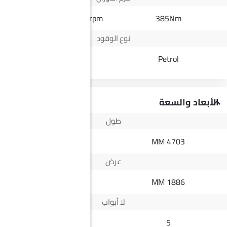
430Nm@1600-2200rpm
385Nm
نوع الوقود
Diesel
Petrol
الأبعاد والسعة
طول
5335 MM
4703 MM
عرض
1882 MM
1886 MM
لا أبواب
4
5