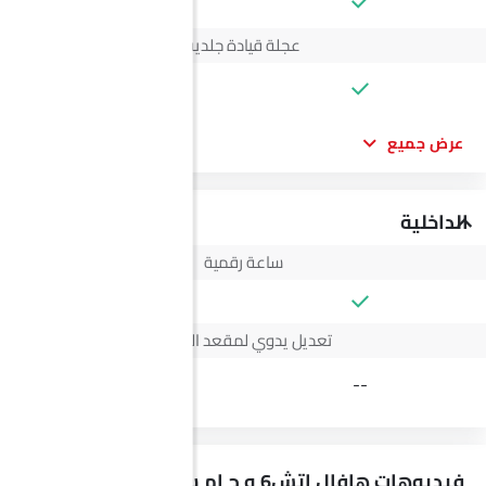
--
عجلة قيادة جلدية
--
عرض جميع
الداخلية
ساعة رقمية
تعديل يدوي لمقعد السائق
4 Way
--
فيديوهات هافال إتش6 و ج إم سي فيجوس