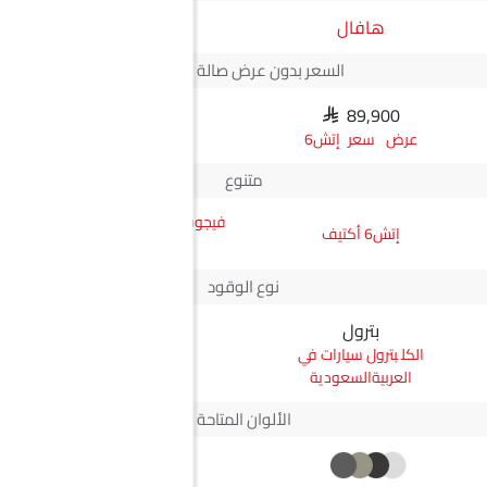
هافال
JMC
السعر بدون عرض صالة العرض*
SAR 89,900
N/A
سعر إتش6
متنوع
فيجوس جي إل ناقل أوتوماتيكي
إتش6 أكتيف
دفع ثنائي يورو 4
نوع الوقود
بترول
ديزل
بترول سيارات في
ديزل سيارات في
العربيةالسعودية
العربيةالسعودية
الألوان المتاحة
+2