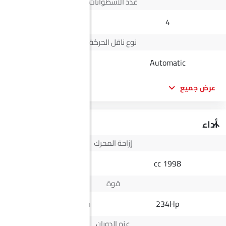
عدد الأسطوانات
--
4
نوع ناقل الحركة
Automatic
Automatic
عرض جميع
أداء
إزاحة المحرك
2498 cc
1998 cc
قوة
164Hp@3400rpm
234Hp
عزم الدوران