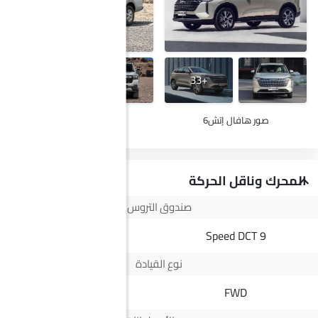
+29
+33
صور هافال إتش6
صور ج إم سي فيجوس
المحرك وناقل الحركة
صندوق التروس
8 Speed
9 Speed DCT
نوع القيادة
--
FWD