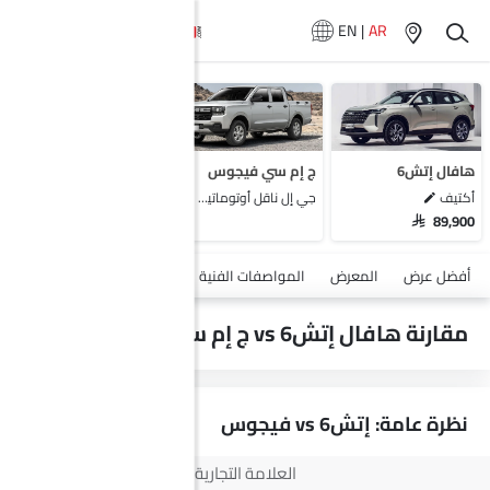
EN
|
AR
لا تتوفر سيارات
المماثلة
هافال إتش6
ج إم سي فيجوس
أكتيف
جي إل ناقل أوتوماتيكي دفع ثنائي يورو 4
SAR 89,900
أضف مركبة
أفضل عرض
المعرض
المواصفات الفنية
السلامة والأمان
الميزات
مقارنة هافال إتش6 vs ج إم سي فيجوس
نظرة عامة: إتش6 vs فيجوس
العلامة التجارية