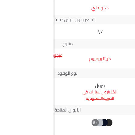
هيونداي
JMC
السعر بدون عرض صالة العرض*
N/A
N/A
متنوع
فيجوس جي إل ناقل أوتوماتيكي
كريتا بريميوم
دفع ثنائي يورو 4
نوع الوقود
بترول
ديزل
بترول سيارات في
ديزل سيارات في
العربيةالسعودية
العربيةالسعودية
الألوان المتاحة
+2
+8