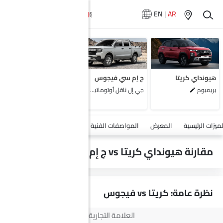
EN
|
AR
لا تتوفر سيارات
المماثلة
هيونداي كريتا
ج إم سي فيجوس
بريميوم
جي إل ناقل أوتوماتيكي دفع ثنائي يورو 4
أضف مركبة
لميزات الرئيسية
المعرض
المواصفات الفنية
السلامة والأمان
الميزات
مقارنة هيونداي كريتا vs ج إم سي فيجوس
نظرة عامة: كريتا vs فيجوس
العلامة التجارية