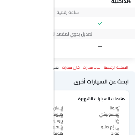
الداخلية
ساعة رقمية
تعديل يدوي لمقعد السائق
4 Way
--
الصفحة الرئيسية
جديد سيارات
قارن سيارات
هيونداي كريتا Vs ج إم سي فيجوس
ابحث عن السيارات أخرى
علامات السيارات الشهيرة
تويوتا
نيسان
ميتسوبيشي
هيونداي
كيا
مرسيدس-بنز
بي إم دبليو
شيفروليه
فورد
هوندا