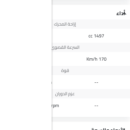
أداء
إزاحة المحرك
2498 cc
1497 cc
السرعة القصوى
--
170 Km/h
قوة
164Hp@3400rpm
--
عزم الدوران
430Nm@1600-2200rpm
--