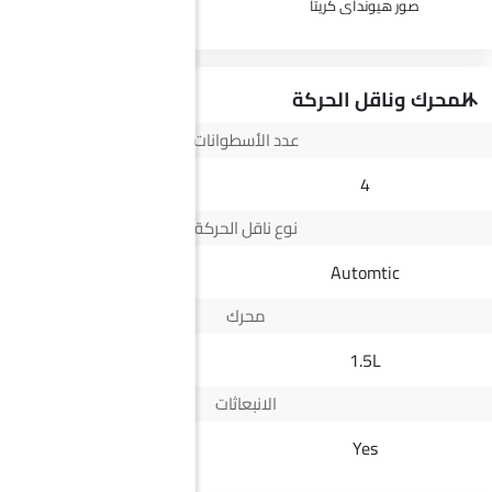
صور هيونداي كريتا
صور ج إم سي فيجوس
المحرك وناقل الحركة
عدد الأسطوانات
--
4
نوع ناقل الحركة
Automatic
Automtic
محرك
2.5L
1.5L
الانبعاثات
Euro IV
Yes