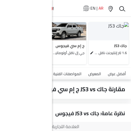
EN
|
AR
لا تتوفر سيارات
المماثلة
جاك JS3
ج إم سي فيجوس
1.6 لتر إنتليجنت ناقل يدوي
جي إل ناقل أوتوماتيكي دفع ثنائي يورو 4
أضف مركبة
أفضل عرض
المعرض
المواصفات الفنية
السلامة والأمان
الميزات
مقارنة جاك JS3 vs ج إم سي فيجوس
نظرة عامة: جاك JS3 vs فيجوس
العلامة التجارية