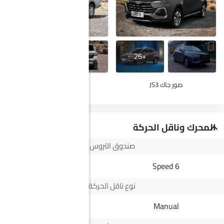
+29
+26
صور جاك JS3
صور ج إم سي فيجوس
المحرك وناقل الحركة
صندوق التروس
8 Speed
6 Speed
نوع ناقل الحركة
Automatic
Manual