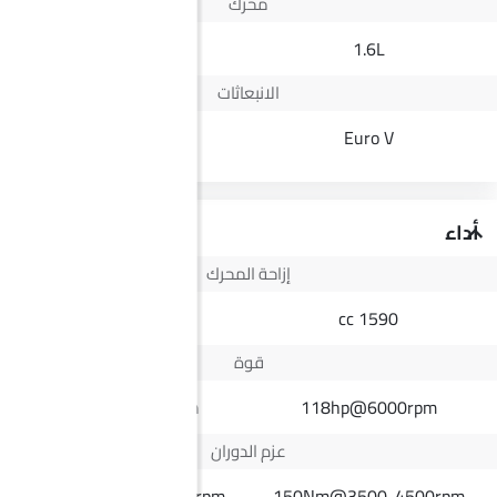
محرك
2.5L
1.6L
الانبعاثات
Euro IV
Euro V
أداء
إزاحة المحرك
2498 cc
1590 cc
قوة
164Hp@3400rpm
118hp@6000rpm
عزم الدوران
430Nm@1600-2200rpm
150Nm@3500-4500rpm