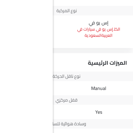
نوع المركبة
إس يو في
بيك أب
إس يو في سيارات في
بيك أب سيارات في
العربيةالسعودية
العربيةالسعودية
الميزات الرئيسية
نوع ناقل الحركة
Automatic
Manual
قفل مركزي
Yes
Yes
وسادة هوائية للسائق