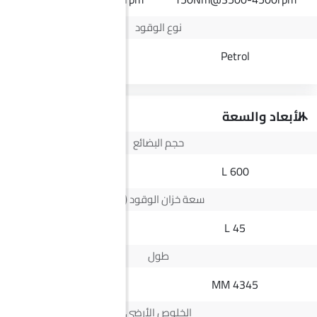
نوع الوقود
Diesel
Petrol
الأبعاد والسعة
حجم البضائع
--
600 L
سعة خزان الوقود (لتر)
73 L
45 L
طول
5335 MM
4345 MM
الخلوص الأرضي