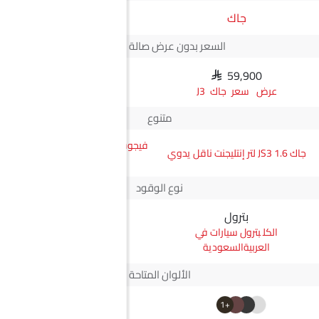
جاك
JMC
السعر بدون عرض صالة العرض*
SAR 59,900
N/A
سعر جاك JS3
متنوع
فيجوس جي إل ناقل أوتوماتيكي
جاك JS3 1.6 لتر إنتليجنت ناقل يدوي
دفع ثنائي يورو 4
نوع الوقود
بترول
ديزل
بترول سيارات في
ديزل سيارات في
العربيةالسعودية
العربيةالسعودية
الألوان المتاحة
+2
+1