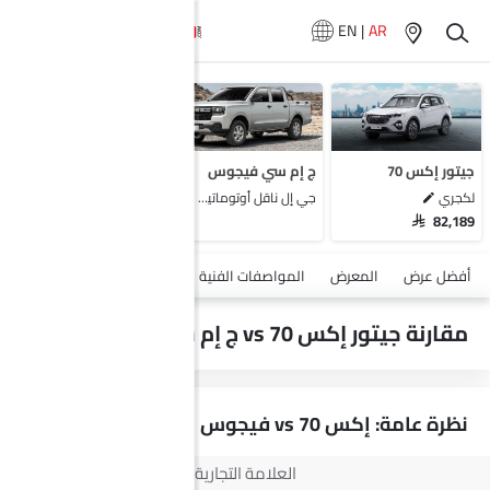
EN
|
AR
لا تتوفر سيارات
المماثلة
جيتور إكس 70
ج إم سي فيجوس
لكجري
جي إل ناقل أوتوماتيكي دفع ثنائي يورو 4
SAR 82,189
أضف مركبة
أفضل عرض
المعرض
المواصفات الفنية
السلامة والأمان
الميزات
مقارنة جيتور إكس 70 vs ج إم سي فيجوس
نظرة عامة: إكس 70 vs فيجوس
العلامة التجارية