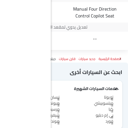
Manual Four Direction
--
Control Copilot Seat
تعديل يدوي لمقعد السائق
4 Way
--
الصفحة الرئيسية
جديد سيارات
قارن سيارات
جيتور إكس 70 Vs ج إم سي فيجوس
ابحث عن السيارات أخرى
علامات السيارات الشهيرة
تويوتا
نيسان
ميتسوبيشي
هيونداي
كيا
مرسيدس-بنز
بي إم دبليو
شيفروليه
فورد
هوندا