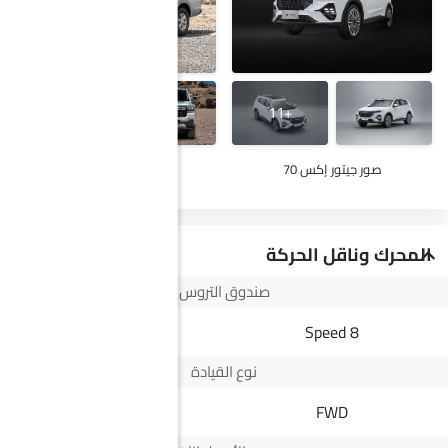
+29
+11
صور جيتور إكس 70
صور ج إم سي فيجوس
المحرك وناقل الحركة
صندوق التروس
8 Speed
8 Speed
نوع القيادة
--
FWD