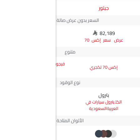
جيتور
JMC
السعر بدون عرض صالة العرض*
SAR 82,189
N/A
سعر إكس 70
متنوع
فيجوس جي إل ناقل أوتوماتيكي
إكس 70 لكجري
دفع ثنائي يورو 4
نوع الوقود
بترول
ديزل
بترول سيارات في
ديزل سيارات في
العربيةالسعودية
العربيةالسعودية
الألوان المتاحة
+2