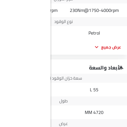
430Nm@1600-2200rpm
230Nm@1750-4000rpm
نوع الوقود
Diesel
Petrol
عرض جميع
الأبعاد والسعة
سعة خزان الوقود (لتر)
73 L
55 L
طول
5335 MM
4720 MM
عرض