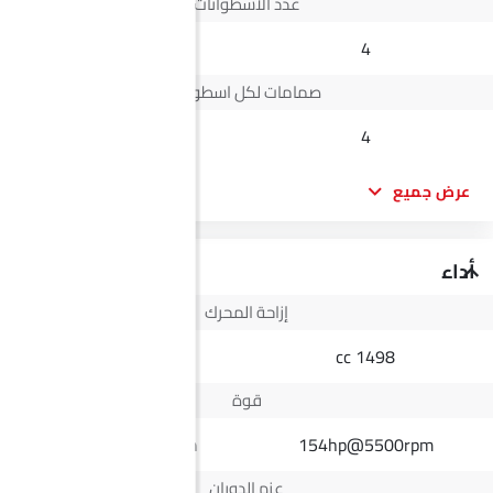
عدد الأسطوانات
--
4
صمامات لكل اسطوانة
--
4
عرض جميع
أداء
إزاحة المحرك
2498 cc
1498 cc
قوة
164Hp@3400rpm
154hp@5500rpm
عزم الدوران