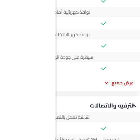
نوافذ كهربائية أمامية
نوافذ كهربائية خلفية
سيطرة على جودة الهواء
عرض جميع
الترفيه والاتصالات
شاشة تعمل باللمس
الراديو هي AM (تعديل السعة) أو FM (تضمين التردد)،