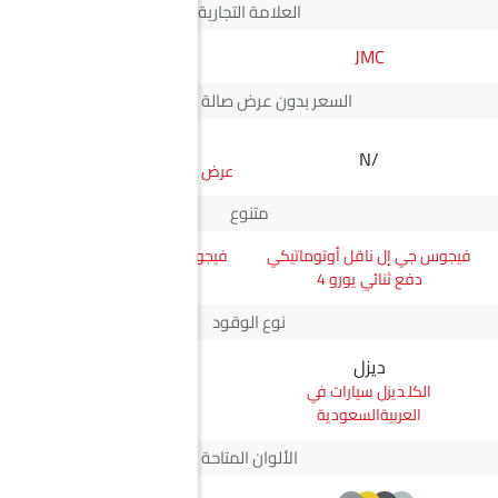
العلامة التجارية
JMC
JMC
السعر بدون عرض صالة العرض*
SAR 73,313
N/A
سعر فيجوس دابل كابين
متنوع
فيجوس جي إل ناقل أوتوماتيكي
فيجوس دابل كابين أوبن بوكس
دفع ثنائي يورو 4
2WD MT
نوع الوقود
ديزل
ديزل
ديزل سيارات في
ديزل سيارات في
العربيةالسعودية
العربيةالسعودية
الألوان المتاحة