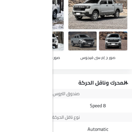
+19
+29
صور ج إم سي فيجوس
صور ج إم سي فيجوس دابل كابين
المحرك وناقل الحركة
صندوق التروس
5 Speed
8 Speed
نوع ناقل الحركة
Manual
Automatic