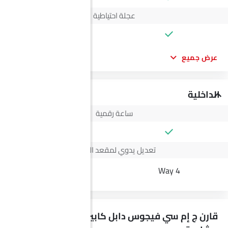
عجلة احتياطية
عرض جميع
الداخلية
ساعة رقمية
تعديل يدوي لمقعد السائق
4 Way
4 Way
قارن ج إم سي فيجوس دابل كابين مع سيارات