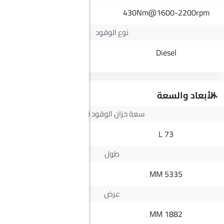
315Nm
430Nm@1600-2200rpm
نوع الوقود
Diesel
Diesel
الأبعاد والسعة
سعة خزان الوقود (لتر)
64 L
73 L
طول
5345 MM
5335 MM
عرض
1828 MM
1882 MM