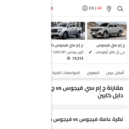
EN
|
AR
سيارات المماثلة
ماكسيوس تي 70 برو
ماكسيوس T60
إيسوزو دي ماكس
ج إم سي فيجوس
ج إم سي فيجوس دابل كابين
GWM وينجل 7
جي إل ناقل أوتوماتيكي دفع ثنائي يورو 4
أوبن بوكس 2WD MT
SAR 73,313
أضف مركبة
أفضل عرض
المعرض
المواصفات الفنية
السلامة والأمان
الميزات
مقارنة ج إم سي فيجوس vs ج إم سي فيجوس
دابل كابين
نظرة عامة: فيجوس vs فيجوس دابل كابين