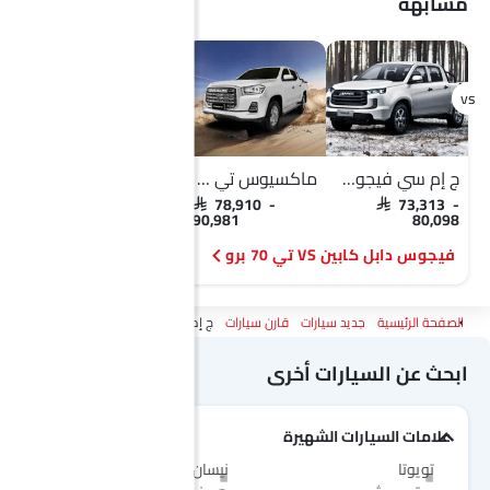
مشابهة
ج إم سي فيجوس دابل كابين
ماكسيوس تي 70 برو
ج إم سي فيجوس دابل كابين
م
SAR 73,313 -
SAR 78,910 -
SAR 73,313 -
80,098
90,981
80,098
فيجوس دابل كابين VS تي 70 برو
الصفحة الرئيسية
جديد سيارات
قارن سيارات
ج إم سي فيجوس Vs ج إم سي فيجوس دابل كابين
ابحث عن السيارات أخرى
علامات السيارات الشهيرة
تويوتا
نيسان