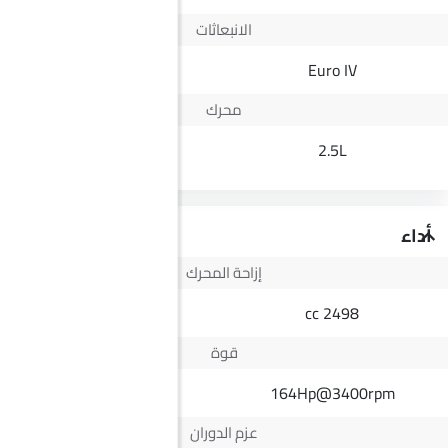
الانبعاثات
Yes
Euro IV
محرك
2.5L
2.5L
أداء
إزاحة المحرك
2498 cc
2498 cc
قوة
138Hp
164Hp@3400rpm
عزم الدوران