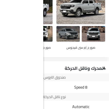
+9
+29
صور ج إم سي فيجوس
صور ج إم سي فيجوس سنجل كابين
المحرك وناقل الحركة
صندوق التروس
5 Speed
8 Speed
نوع ناقل الحركة
Manual
Automatic