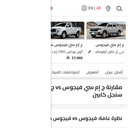
EN
|
AR
سيارات المماثلة
سوزوكي كاري
إيسوزو دي ماكس
تويوتا هايلوكس كابينة مفردة
ج إم سي فيجوس
ج إم سي فيجوس سنجل كابين
تويوتا لاند كروزر بيك أب
جي إل ناقل أوتوماتيكي دفع ثنائي يورو 4
أوبن بوكس 2WD إم تي
SAR 57,960
أضف مركبة
أفضل عرض
المعرض
المواصفات الفنية
السلامة والأمان
الميزات
مقارنة ج إم سي فيجوس vs ج إم سي فيجوس
سنجل كابين
نظرة عامة: فيجوس vs فيجوس سنجل كابين