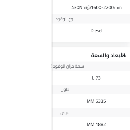
315Nm
430Nm@1600-2200rpm
نوع الوقود
Diesel
Diesel
الأبعاد والسعة
سعة خزان الوقود (لتر)
64 L
73 L
طول
5345 MM
5335 MM
عرض
1828 MM
1882 MM