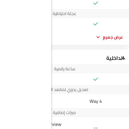
عجلة احتياطية
عرض جميع
الداخلية
ساعة رقمية
تعديل يدوي لمقعد السائق
4 Way
4 Way
ميزات إضافية
Anti-glare Interior Rearview
--