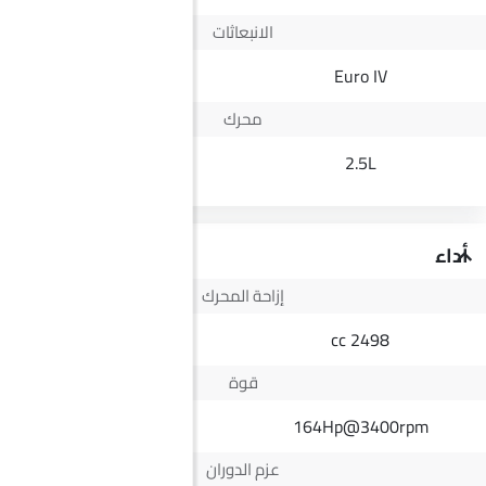
الانبعاثات
Yes
Euro IV
محرك
2.5L
2.5L
أداء
إزاحة المحرك
2500 cc
2498 cc
قوة
140Hp
164Hp@3400rpm
عزم الدوران