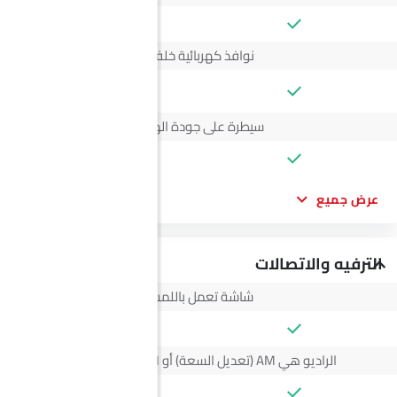
نوافذ كهربائية خلفية
--
سيطرة على جودة الهواء
عرض جميع
الترفيه والاتصالات
شاشة تعمل باللمس
الراديو هي AM (تعديل السعة) أو FM (تضمين التردد)،