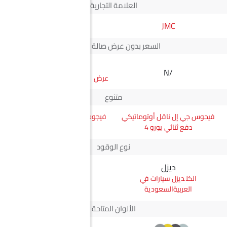
العلامة التجارية
JMC
JMC
السعر بدون عرض صالة العرض*
SAR 57,960
N/A
سعر فيجوس سنجل كابين
متنوع
فيجوس جي إل ناقل أوتوماتيكي
فيجوس سنجل كابين أوبن بوكس
دفع ثنائي يورو 4
2WD إم تي
نوع الوقود
ديزل
ديزل
ديزل سيارات في
ديزل سيارات في
العربيةالسعودية
العربيةالسعودية
الألوان المتاحة