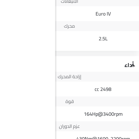
الانبعاثات
Yes
Euro IV
محرك
1.6L
2.5L
أداء
إزاحة المحرك
1598 cc
2498 cc
قوة
--
164Hp@3400rpm
عزم الدوران
--
430Nm@1600-2200rpm