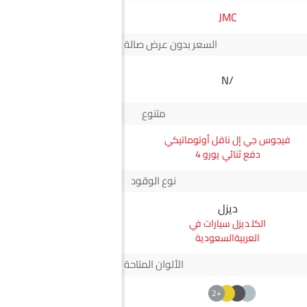
KGM
JMC
السعر بدون عرض صالة العرض*
SAR 67,580
N/A
سعر تيفولي
متنوع
فيجوس جي إل ناقل أوتوماتيكي
تيفولي كمفورت
دفع ثنائي يورو 4
نوع الوقود
ديزل
بترول
ديزل سيارات في
بترول سيارات في
العربيةالسعودية
العربيةالسعودية
الألوان المتاحة
+1
+2