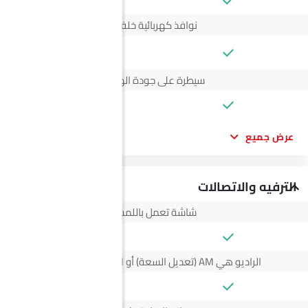
نوافذ كهربائية خلفية
--
سيطرة على جودة الهواء
عرض جميع
الترفيه والاتصالات
شاشة تعمل باللمس
الراديو هي AM (تعديل السعة) أو FM (تضمين التردد)،