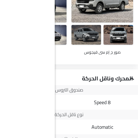
+14
+29
صور ج إم سي فيجوس
صور كي جي إم تيفولي
المحرك وناقل الحركة
صندوق التروس
--
8 Speed
نوع ناقل الحركة
Automatic
Automatic