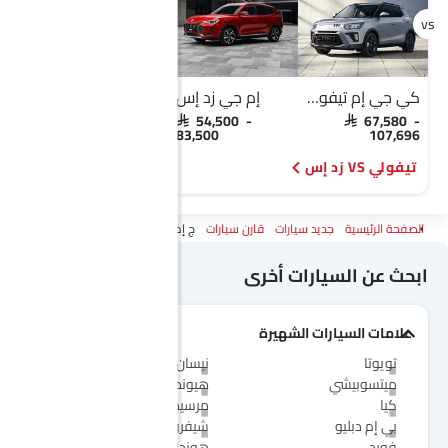
كي جي إم تيفولي
إم جي زد إس
كي جي إم تيفولي
SAR 67,580 -
SAR 54,500 -
SAR 67,580 -
107,696
83,500
107,696
تيفولي VS زد إس
تيفولي VS أركانا
الصفحة الرئيسية
جديد سيارات
قارن سيارات
ج إم سي فيجوس Vs كي جي إم تيفولي
ابحث عن السيارات أخرى
علامات السيارات الشهيرة
تويوتا
نيسان
ميتسوبيشي
هيونداي
كيا
مرسيدس-بنز
بي إم دبليو
شيفروليه
فورد
هوندا