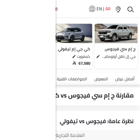
EN
|
AR
سيارات المماثلة
إم جي زد إس
رينو أركانا
شيري تيجو 4 برو
ج إم سي فيجوس
كي جي إم تيفولي
جي أي سي GS5
جي إل ناقل أوتوماتيكي دفع ثنائي يورو 4
كمفورت
SAR 67,580
أضف مركبة
أفضل عرض
المعرض
المواصفات الفنية
السلامة والأمان
الميزات
مقارنة ج إم سي فيجوس vs كي جي إم تيفولي
نظرة عامة: فيجوس vs تيفولي
العلامة التجارية