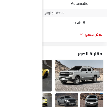
Manual
Automatic
سعة الجلوس
2 seats
5 seats
عرض جميع
مقارنة الصور
+17
+29