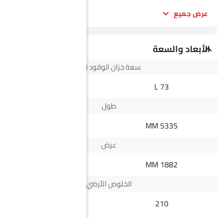
عرض جميع
الأبعاد والسعة
سعة خزان الوقود (لتر)
63L L
73 L
طول
4979 MM
5335 MM
عرض
2265 MM
1882 MM
الخلوص الأرضي
--
210