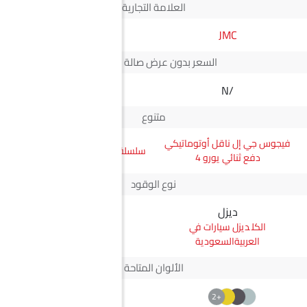
العلامة التجارية
JMC
لامبورغيني
السعر بدون عرض صالة العرض*
N/A
N/A
متنوع
فيجوس جي إل ناقل أوتوماتيكي
سلسلة محدودة 6.5L Sian FKP 37
دفع ثنائي يورو 4
نوع الوقود
ديزل
بترول
ديزل سيارات في
بترول سيارات في
العربيةالسعودية
العربيةالسعودية
الألوان المتاحة
+2