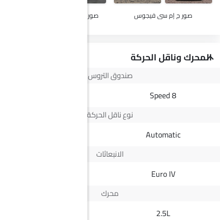
صور ج إم سي فيجوس
صور لامبورجيني سلسلة محدودة
المحرك وناقل الحركة
صندوق التروس
7Speed
8 Speed
نوع ناقل الحركة
Manual
Automatic
الانبعاثات
--
Euro IV
محرك
6.5L
2.5L