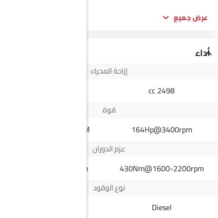
عرض جميع
أداء
إزاحة المحرك
6498 cc
2498 cc
قوة
807bhp@8500RPM
164Hp@3400rpm
عزم الدوران
720Nm@6750rpm
430Nm@1600-2200rpm
نوع الوقود
Petrol
Diesel