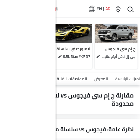
EN
|
AR
لا تتوفر سيارات
المماثلة
ج إم سي فيجوس
لامبورجيني سلسلة محدودة
جي إل ناقل أوتوماتيكي دفع ثنائي يورو 4
6.5L Sian FKP 37
أضف مركبة
لميزات الرئيسية
المعرض
المواصفات الفنية
السلامة والأمان
الميزات
مقارنة ج إم سي فيجوس vs لامبورجيني سلسلة
محدودة
نظرة عامة: فيجوس vs سلسلة محدودة