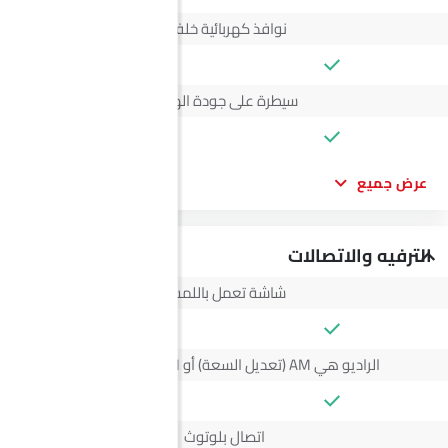
نوافذ كهربائية خلفية
سيطرة على جودة الهواء
عرض جميع
الترفيه والاتصالات
شاشة تعمل باللمس
الراديو هي AM (تعديل السعة) أو FM (تضمين التردد)،
اتصال بلوتوث