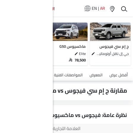
EN
|
AR
سيارات المماثلة
سوإست S07
هيونداي ستارغيزر
ميتسوبيشي إكسباندر
ج إم سي فيجوس
ماكسيوس G50
سوزوكي ارتيجا
جي إل ناقل أوتوماتيكي دفع ثنائي يورو 4
Elite
SAR 78,500
أضف مركبة
أفضل عرض
المعرض
المواصفات الفنية
السلامة والأمان
الميزات
مقارنة ج إم سي فيجوس vs ماكسيوس G50
نظرة عامة: فيجوس vs ماكسيوس G50
العلامة التجارية