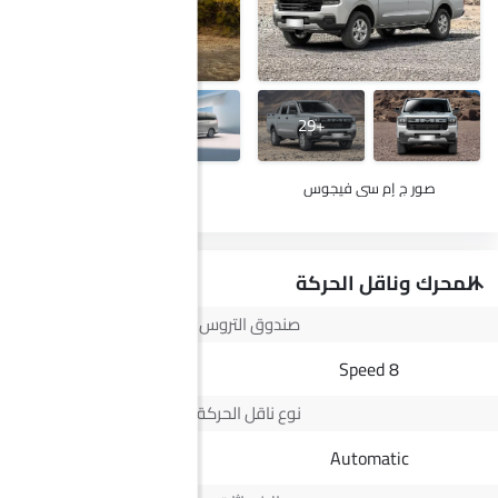
+14
+29
صور ج إم سي فيجوس
صور ماكسيوس G50
المحرك وناقل الحركة
صندوق التروس
7 Speed DCT
8 Speed
نوع ناقل الحركة
Automatic
Automatic