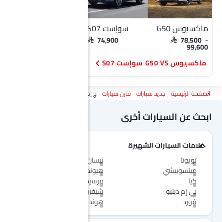
ماكسيوس G50
سوإست S07
ماكسيوس G50
هيو
SAR 78,500 -
SAR 74,900
SAR 78,500 -
99,600
99,600
ماكسيوس G50 VS سوإست S07
ماكسيوس G50 VS ستارغيزر
الصفحة الرئيسية
جديد سيارات
قارن سيارات
ج إم سي فيجوس Vs ماكسيوس G50
ابحث عن السيارات أخرى
علامات السيارات الشهيرة
تويوتا
نيسان
ميتسوبيشي
هيونداي
كيا
مرسيدس-بنز
بي إم دبليو
شيفروليه
فورد
هوندا