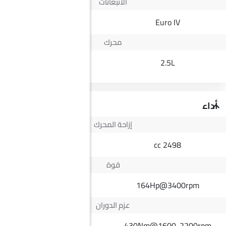
الانبعاثات
Yes
Euro IV
محرك
1.5L T
2.5L
أداء
إزاحة المحرك
1498 cc
2498 cc
قوة
159Hp
164Hp@3400rpm
عزم الدوران
250Nm
430Nm@1600-2200rpm