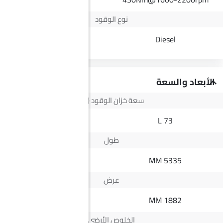
نوع الوقود
Petrol
Diesel
الأبعاد والسعة
سعة خزان الوقود (لتر)
--
73 L
طول
4825 MM
5335 MM
عرض
1825 MM
1882 MM
الخلوص الأرضي