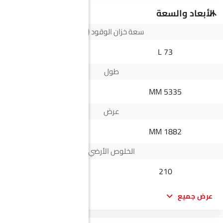
الأبعاد والسعة
سعة خزان الوقود (لتر)
--
73 L
طول
4825 MM
5335 MM
عرض
1825 MM
1882 MM
الخلوص الأرضي
--
210
عرض جميع