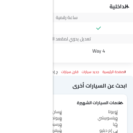
الداخلية
ساعة رقمية
تعديل يدوي لمقعد السائق
6 Ways
4 Way
الصفحة الرئيسية
جديد سيارات
قارن سيارات
ج إم سي فيجوس Vs ماكسيوس G50 Plus
ابحث عن السيارات أخرى
علامات السيارات الشهيرة
تويوتا
نيسان
ميتسوبيشي
هيونداي
كيا
مرسيدس-بنز
بي إم دبليو
شيفروليه