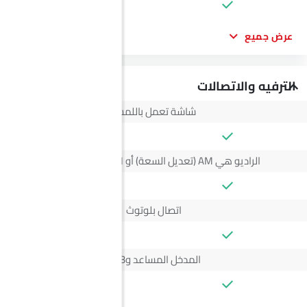
عرض جميع
الترفيه والاتصالات
شاشة تعمل باللمس
الراديو هي AM (تعديل السعة) أو FM (تضمين التردد)،
اتصال بلوتوث
المدخل المساعد وUSB