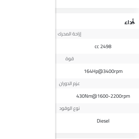
أداء
إزاحة المحرك
1490 cc
2498 cc
قوة
168Hp
164Hp@3400rpm
عزم الدوران
285Nm
430Nm@1600-2200rpm
نوع الوقود
Petrol
Diesel