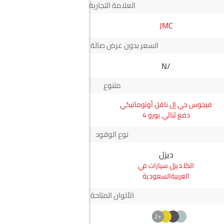
العلامة التجارية
JMC
ماكسوس
السعر بدون عرض صالة العرض*
N/A
N/A
متنوع
فيجوس جي إل ناقل أوتوماتيكي
G50 Plus Elite
دفع ثنائي يورو 4
نوع الوقود
ديزل
بترول
ديزل سيارات في
بترول سيارات في
العربيةالسعودية
العربيةالسعودية
الألوان المتاحة
+2