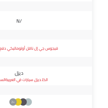
N/A
فيجوس جي إل ناقل أوتوماتيكي دفع ثن
ديزل
ديزل سيارات في العربيةالس
+2