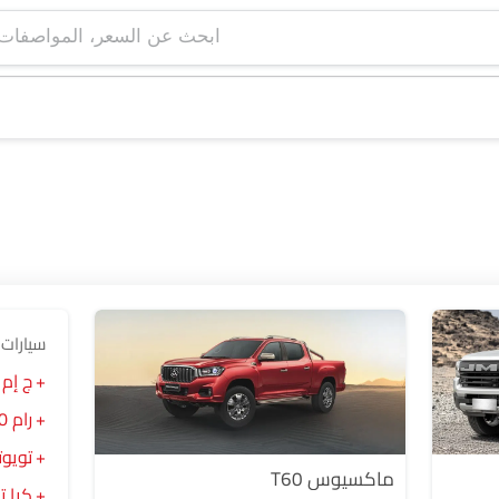
ابحث عن السعر، ا
سيارات 
ج إم 
رام 1500
تويو
ماكسيوس T60
كيا 