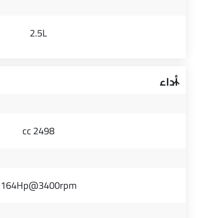
2.5L
أداء
2498 cc
164Hp@3400rpm