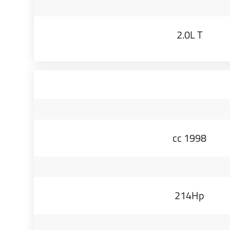
2.0L T
1998 cc
214Hp