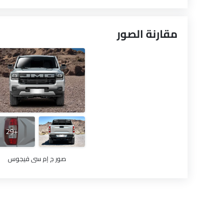
مقارنة الصور
+29
صور ج إم سي فيجوس