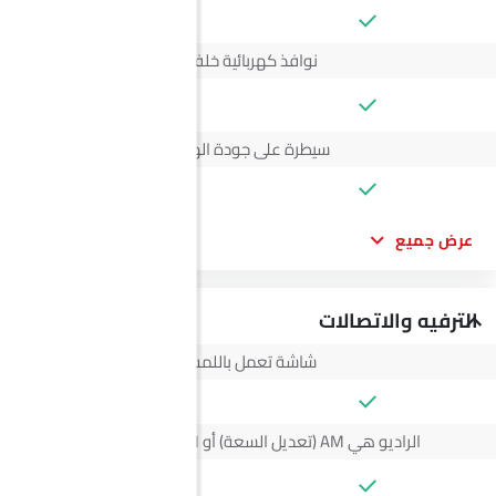
نوافذ كهربائية خلفية
--
سيطرة على جودة الهواء
عرض جميع
الترفيه والاتصالات
شاشة تعمل باللمس
الراديو هي AM (تعديل السعة) أو FM (تضمين التردد)،
--