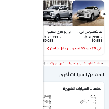
ماكسيوس تي 70 برو
ج إم سي فيجوس دابل كابين
ماكسيوس تي 70 برو
م
SAR 78,910 -
SAR 73,313 -
SAR 78,910 -
90,981
80,098
90,981
تي 70 برو VS فيجوس دابل كابين
تي 70 برو VS ماكسيوس T60
الصفحة الرئيسية
جديد سيارات
قارن سيارات
ج إم سي فيجوس Vs ماكسيوس تي 70 برو
ابحث عن السيارات أخرى
علامات السيارات الشهيرة
تويوتا
نيسان
ميتسوبيشي
هيونداي
كيا
مرسيدس-بنز