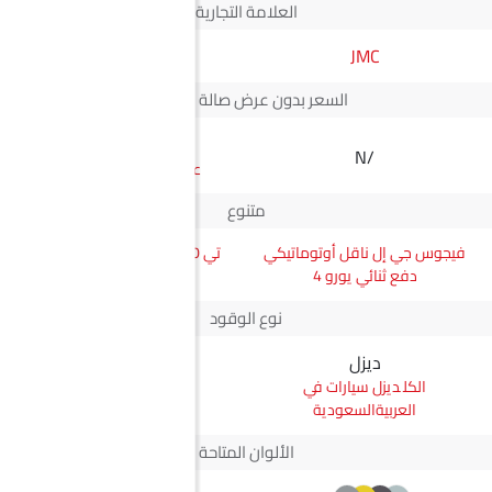
العلامة التجارية
JMC
ماكسوس
السعر بدون عرض صالة العرض*
SAR 78,910
N/A
سعر تي 70 برو
متنوع
فيجوس جي إل ناقل أوتوماتيكي
تي 70 برو Comfort Single Cab
دفع ثنائي يورو 4
4WD
نوع الوقود
ديزل
ديزل
ديزل سيارات في
ديزل سيارات في
العربيةالسعودية
العربيةالسعودية
الألوان المتاحة