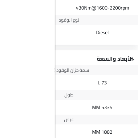
375Nm
430Nm@1600-2200rpm
نوع الوقود
Diesel
Diesel
الأبعاد والسعة
سعة خزان الوقود (لتر)
--
73 L
طول
5365 MM
5335 MM
عرض
1900 MM
1882 MM