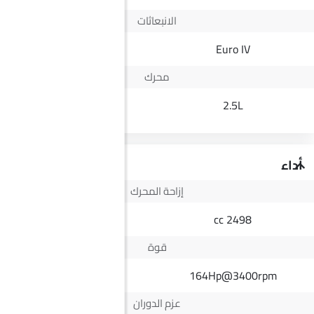
الانبعاثات
Yes
Euro IV
محرك
2.0L T
2.5L
أداء
إزاحة المحرك
1998 cc
2498 cc
قوة
161Hp
164Hp@3400rpm
عزم الدوران