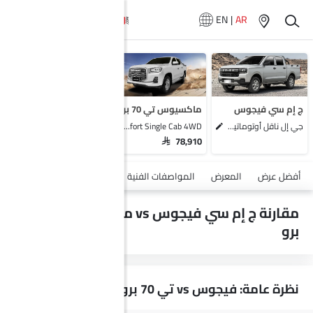
EN
|
AR
سيارات المماثلة
ج إم سي فيجوس دابل كابين
ماكسيوس T60
إيسوزو دي ماكس
ج إم سي فيجوس
ماكسيوس تي 70 برو
GWM وينجل 7
جي إل ناقل أوتوماتيكي دفع ثنائي يورو 4
Comfort Single Cab 4WD
SAR 78,910
أضف مركبة
أفضل عرض
المعرض
المواصفات الفنية
السلامة والأمان
الميزات
مقارنة ج إم سي فيجوس vs ماكسيوس تي 70
برو
نظرة عامة: فيجوس vs تي 70 برو