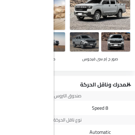
+15
+29
صور ج إم سي فيجوس
صور ماكسيوس تي 70 برو
المحرك وناقل الحركة
صندوق التروس
6 Speed
8 Speed
نوع ناقل الحركة
Manual
Automatic