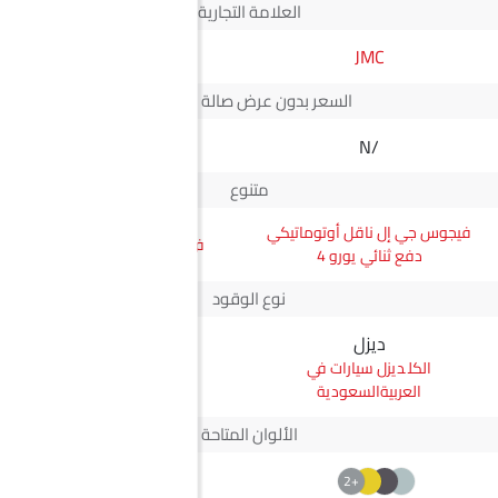
العلامة التجارية
JMC
ماكسوس
السعر بدون عرض صالة العرض*
N/A
N/A
متنوع
فيجوس جي إل ناقل أوتوماتيكي
في 80 باص Diesel SWB
دفع ثنائي يورو 4
نوع الوقود
ديزل
ديزل
ديزل سيارات في
ديزل سيارات في
العربيةالسعودية
العربيةالسعودية
الألوان المتاحة
+2
--