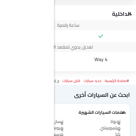
الداخلية
ساعة رقمية
تعديل يدوي لمقعد السائق
--
4 Way
الصفحة الرئيسية
جديد سيارات
قارن سيارات
ج إم سي فيجوس Vs ماكسيوس في 80 باص
ابحث عن السيارات أخرى
علامات السيارات الشهيرة
تويوتا
نيسان
ميتسوبيشي
هيونداي
كيا
مرسيدس-بنز