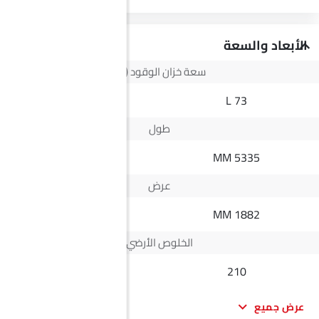
الأبعاد والسعة
سعة خزان الوقود (لتر)
--
73 L
طول
5700 MM
5335 MM
عرض
1998 MM
1882 MM
الخلوص الأرضي
--
210
عرض جميع