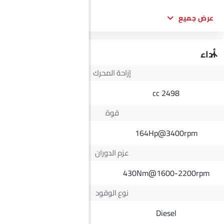
عرض جميع
أداء
إزاحة المحرك
1498 cc
2498 cc
قوة
134Hp
164Hp@3400rpm
عزم الدوران
330Nm
430Nm@1600-2200rpm
نوع الوقود
Diesel
Diesel