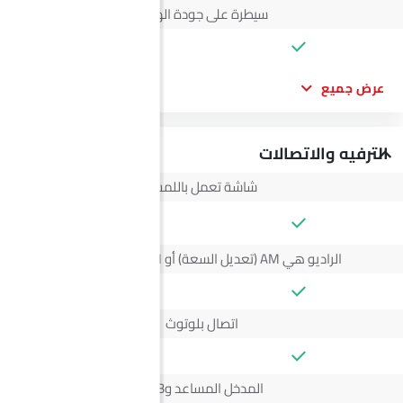
سيطرة على جودة الهواء
عرض جميع
الترفيه والاتصالات
شاشة تعمل باللمس
--
الراديو هي AM (تعديل السعة) أو FM (تضمين التردد)،
اتصال بلوتوث
المدخل المساعد وUSB