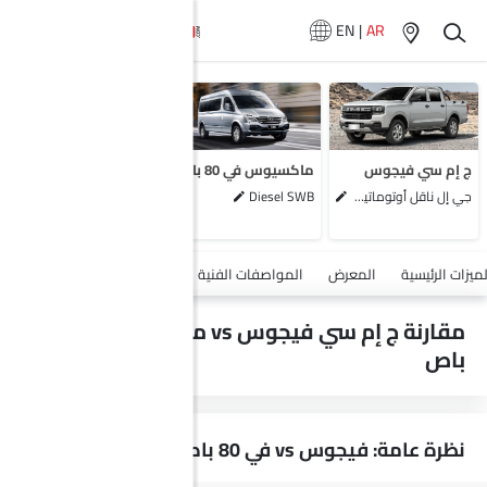
EN
|
AR
لا تتوفر سيارات
المماثلة
ج إم سي فيجوس
ماكسيوس في 80 باص
جي إل ناقل أوتوماتيكي دفع ثنائي يورو 4
Diesel SWB
أضف مركبة
لميزات الرئيسية
المعرض
المواصفات الفنية
السلامة والأمان
الميزات
مقارنة ج إم سي فيجوس vs ماكسيوس في 80
باص
نظرة عامة: فيجوس vs في 80 باص