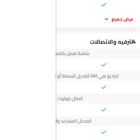
عرض جميع
الترفيه والاتصالات
شاشة تعمل باللمس
الراديو هي AM (تعديل السعة) أو FM (تضمين التردد)،
اتصال بلوتوث
المدخل المساعد وUSB