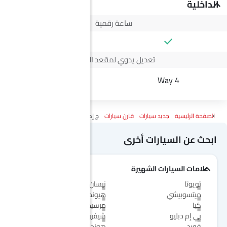
الداخلية
ساعة رقمية
تعديل يدوي لمقعد السائق
--
4 Way
الصفحة الرئيسية
جديد سيارات
قارن سيارات
ج إم سي فيجوس Vs مرسيدس بنز AMG CLE Cabriolet
ابحث عن السيارات أخرى
علامات السيارات الشهيرة
تويوتا
نيسان
ميتسوبيشي
هيونداي
كيا
مرسيدس-بنز
بي إم دبليو
شيفروليه
فورد
هوندا