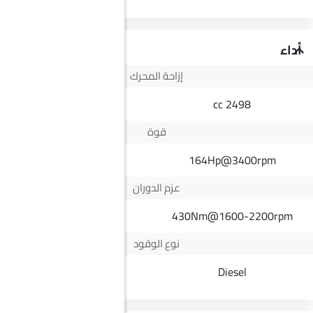
أداء
إزاحة المحرك
2998 cc
2498 cc
قوة
--
164Hp@3400rpm
عزم الدوران
--
430Nm@1600-2200rpm
نوع الوقود
Petrol
Diesel