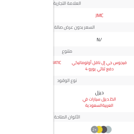
العلامة التجارية
JMC
مرسيدس-بنز
السعر بدون عرض صالة العرض*
N/A
N/A
متنوع
فيجوس جي إل ناقل أوتوماتيكي
AMG CLE Cabriolet 53 4MATIC
دفع ثنائي يورو 4
Plus
نوع الوقود
ديزل
بترول
ديزل سيارات في
بترول سيارات في
العربيةالسعودية
العربيةالسعودية
الألوان المتاحة
+2