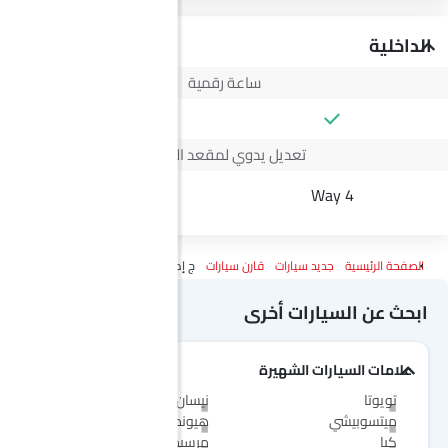
الداخلية
ساعة رقمية
تعديل يدوي لمقعد السائق
--
4 Way
الصفحة الرئيسية
جديد سيارات
قارن سيارات
ج إم سي فيجوس Vs مرسيدس بنز سي إل إيه إلكتريك
ابحث عن السيارات أخرى
علامات السيارات الشهيرة
تويوتا
نيسان
ميتسوبيشي
هيونداي
كيا
مرسيدس-بنز