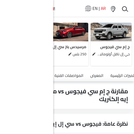
EN
|
AR
لا تتوفر سيارات
المماثلة
ج إم سي فيجوس
مرسيدس بنز سي إل إيه إلكتريك
جي إل ناقل أوتوماتيكي دفع ثنائي يورو 4
250 بلس
أضف مركبة
لميزات الرئيسية
المعرض
المواصفات الفنية
السلامة والأمان
الميزات
مقارنة ج إم سي فيجوس vs مرسيدس بنز سي إل
إيه إلكتريك
نظرة عامة: فيجوس vs سي إل إيه إلكتريك