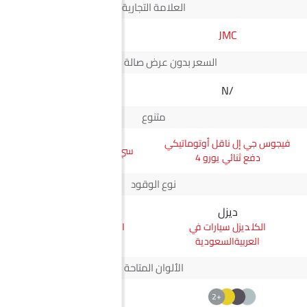
العلامة التجارية
JMC
مرسيدس-بنز
السعر بدون عرض صالة العرض*
N/A
N/A
متنوع
فيجوس جي إل ناقل أوتوماتيكي
سي إل إيه إلكتريك 250 بلس
دفع ثنائي يورو 4
نوع الوقود
ديزل
إليكتريك
ديزل سيارات في
إليكتريك سيارات في
العربيةالسعودية
العربيةالسعودية
الألوان المتاحة
+2