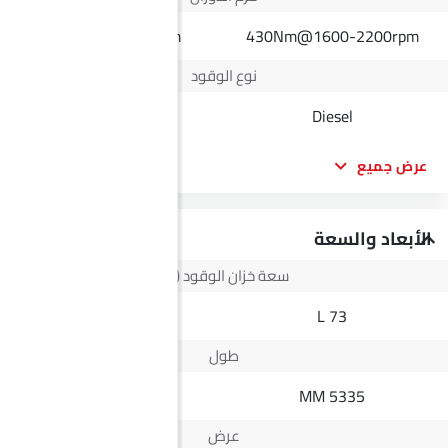
140Nm@6000rpm
430Nm@1600-2200rpm
نوع الوقود
Petrol
Diesel
عرض جميع
الأبعاد والسعة
سعة خزان الوقود (لتر)
45 L
73 L
طول
4607 MM
5335 MM
عرض