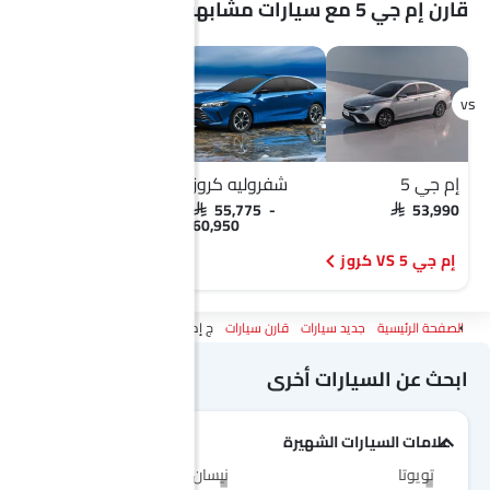
قارن إم جي 5 مع سيارات مشابهة
EV
إم جي 5
شفروليه كروز
إم جي 5
SAR 53,990
SAR 55,775 -
SAR 53,990
60,950
إم جي 5 VS كروز
إم جي 5 VS ديزاير
الصفحة الرئيسية
جديد سيارات
قارن سيارات
ج إم سي فيجوس Vs إم جي 5
ابحث عن السيارات أخرى
علامات السيارات الشهيرة
تويوتا
نيسان