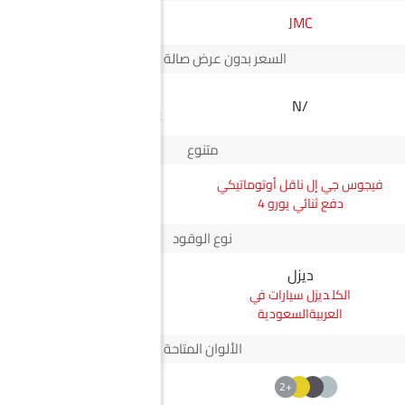
JMC
إم جي
السعر بدون عرض صالة العرض*
SAR 53,990
N/A
سعر إم جي 5
متنوع
فيجوس جي إل ناقل أوتوماتيكي
إم جي 5 STD
دفع ثنائي يورو 4
نوع الوقود
ديزل
بترول
ديزل سيارات في
بترول سيارات في
العربيةالسعودية
العربيةالسعودية
الألوان المتاحة
+2