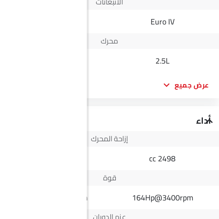
الانبعاثات
Yes
Euro IV
محرك
1.5L
2.5L
عرض جميع
أداء
إزاحة المحرك
1495 cc
2498 cc
قوة
108Hp@4500rpm
164Hp@3400rpm
عزم الدوران