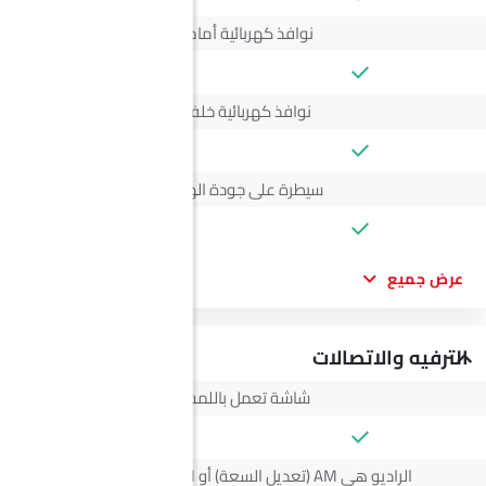
نوافذ كهربائية أمامية
نوافذ كهربائية خلفية
سيطرة على جودة الهواء
عرض جميع
الترفيه والاتصالات
شاشة تعمل باللمس
الراديو هي AM (تعديل السعة) أو FM (تضمين التردد)،