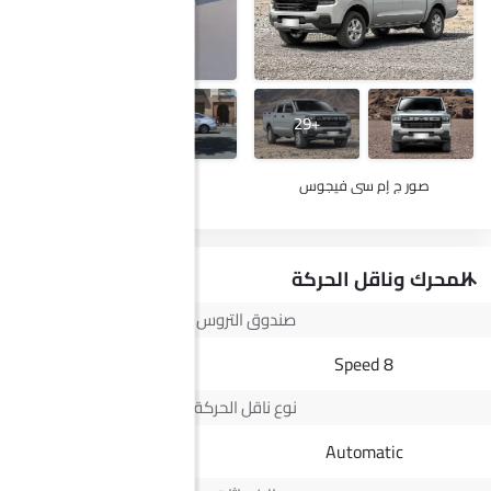
+20
+29
صور ج إم سي فيجوس
صور إم جي 5
المحرك وناقل الحركة
صندوق التروس
2 Speed CVT
8 Speed
نوع ناقل الحركة
Automatic
Automatic