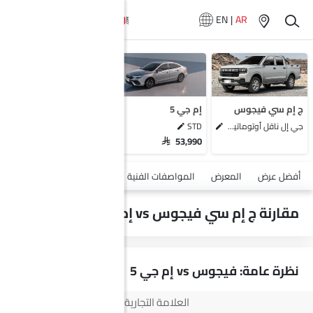
EN
|
AR
سيارات المماثلة
شفروليه كروز
سوزوكي ديزاير
بايك يو 5 بلس
ج إم سي فيجوس
إم جي 5
كيا بيجاس
جي إل ناقل أوتوماتيكي دفع ثنائي يورو 4
STD
SAR 53,990
أضف مركبة
أفضل عرض
المعرض
المواصفات الفنية
السلامة والأمان
الميزات
مقارنة ج إم سي فيجوس vs إم جي 5
نظرة عامة: فيجوس vs إم جي 5
العلامة التجارية