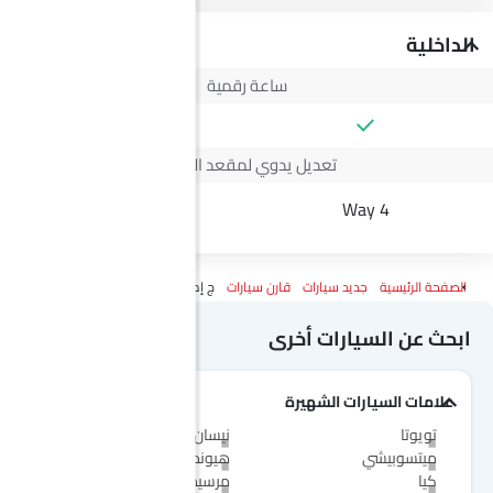
الداخلية
ساعة رقمية
تعديل يدوي لمقعد السائق
--
4 Way
الصفحة الرئيسية
جديد سيارات
قارن سيارات
ج إم سي فيجوس Vs نيسان روج
ابحث عن السيارات أخرى
علامات السيارات الشهيرة
تويوتا
نيسان
ميتسوبيشي
هيونداي
كيا
مرسيدس-بنز