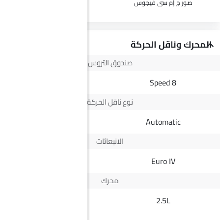
صور ج إم سي فيجوس
المحرك وناقل الحركة
صندوق التروس
--
8 Speed
نوع ناقل الحركة
--
Automatic
الانبعاثات
Yes
Euro IV
محرك
1.5L
2.5L