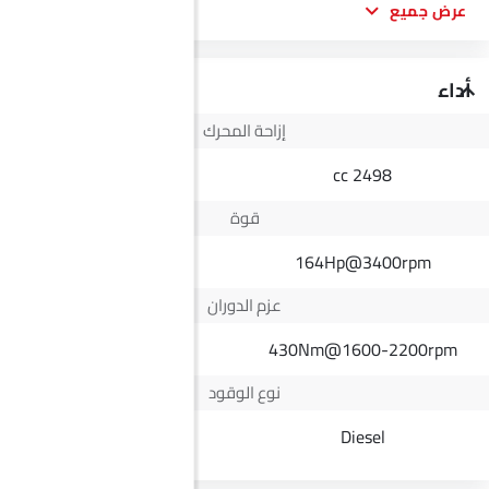
عرض جميع
أداء
إزاحة المحرك
1498 cc
2498 cc
قوة
--
164Hp@3400rpm
عزم الدوران
--
430Nm@1600-2200rpm
نوع الوقود
Petrol
Diesel