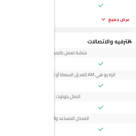
عرض جميع
الترفيه والاتصالات
شاشة تعمل باللمس
الراديو هي AM (تعديل السعة) أو FM (تضمين التردد)،
اتصال بلوتوث
المدخل المساعد وUSB