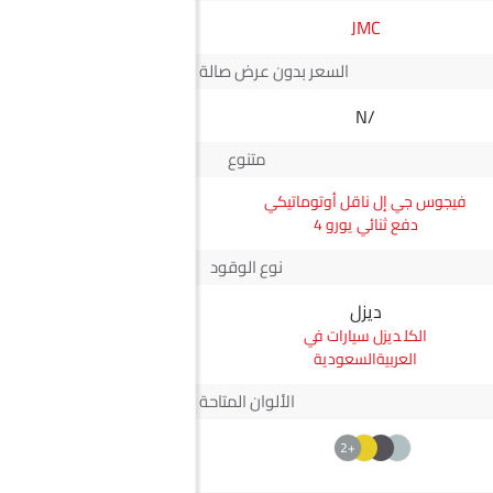
JMC
نيسان
السعر بدون عرض صالة العرض*
N/A
N/A
متنوع
فيجوس جي إل ناقل أوتوماتيكي
روج هايبرد
دفع ثنائي يورو 4
نوع الوقود
ديزل
هجين
ديزل سيارات في
هجين سيارات في
العربيةالسعودية
العربيةالسعودية
الألوان المتاحة
+2
--