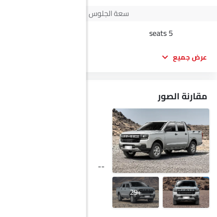
سعة الجلوس
-
5 seats
عرض جميع
مقارنة الصور
--
+29