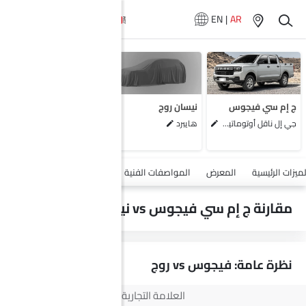
EN
|
AR
لا تتوفر سيارات
المماثلة
ج إم سي فيجوس
نيسان روج
جي إل ناقل أوتوماتيكي دفع ثنائي يورو 4
هايبرد
أضف مركبة
لميزات الرئيسية
المعرض
المواصفات الفنية
السلامة والأمان
الميزات
مقارنة ج إم سي فيجوس vs نيسان روج
نظرة عامة: فيجوس vs روج
العلامة التجارية