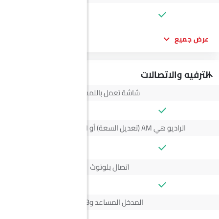
--
عرض جميع
الترفيه والاتصالات
شاشة تعمل باللمس
الراديو هي AM (تعديل السعة) أو FM (تضمين التردد)،
--
اتصال بلوتوث
المدخل المساعد وUSB