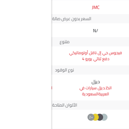
JMC
سكودا
السعر بدون عرض صالة العرض*
N/A
N/A
متنوع
فيجوس جي إل ناقل أوتوماتيكي
إيلروك SE 50
دفع ثنائي يورو 4
نوع الوقود
ديزل
إليكتريك
ديزل سيارات في
إليكتريك سيارات في
العربيةالسعودية
العربيةالسعودية
الألوان المتاحة
+5
+2