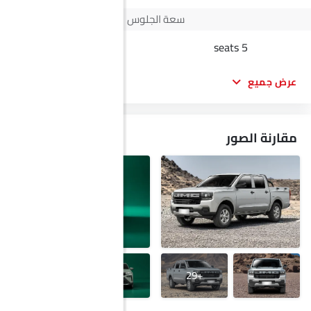
سعة الجلوس
-
5 seats
عرض جميع
مقارنة الصور
+21
+29