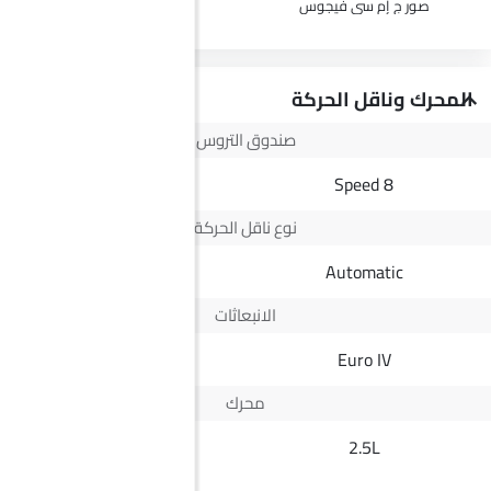
صور ج إم سي فيجوس
صور سكودا إيلروك
المحرك وناقل الحركة
صندوق التروس
--
8 Speed
نوع ناقل الحركة
Automatic
Automatic
الانبعاثات
--
Euro IV
محرك
--
2.5L