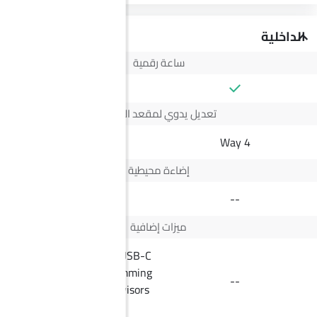
الداخلية
ساعة رقمية
تعديل يدوي لمقعد السائق
--
4 Way
إضاءة محيطية
--
ميزات إضافية
Backrest split folding, USB-C
ports in front, Auto-dimming
--
rear view mirror, Sun visors
with illuminated