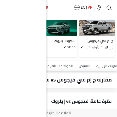
EN
|
AR
لا تتوفر سيارات
المماثلة
ج إم سي فيجوس
سكودا إيلروك
جي إل ناقل أوتوماتيكي دفع ثنائي يورو 4
SE 50
أضف مركبة
لميزات الرئيسية
المعرض
المواصفات الفنية
السلامة والأمان
الميزات
مقارنة ج إم سي فيجوس vs سكودا إيلروك
نظرة عامة: فيجوس vs إيلروك
العلامة التجارية