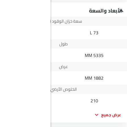
الأبعاد والسعة
سعة خزان الوقود (لتر)
--
73 L
طول
4488 MM
5335 MM
عرض
1884 MM
1882 MM
الخلوص الأرضي
--
210
عرض جميع