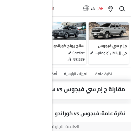
EN
|
AR
سيارات المماثلة
دونج فينج هيودج
إم جي زد إس
كي جي إم إكس إل في
ج إم سي فيجوس
سانج يونج كوراندو
كي جي إم كوراندو
جي إل ناقل أوتوماتيكي دفع ثنائي يورو 4
Comfort
SAR 87,539
أضف مركبة
نظرة عامة
الميزات الرئيسية
أفضل عرض
المعرض
مقارنة ج إم سي فيجوس vs سانج يونج كوراندو
نظرة عامة: فيجوس vs كوراندو
العلامة التجارية