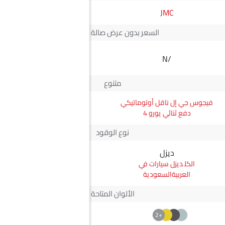
JMC
سانج يونج
السعر بدون عرض صالة العرض*
SAR 87,539
N/A
سعر كوراندو
متنوع
فيجوس جي إل ناقل أوتوماتيكي
كوراندو Comfort
دفع ثنائي يورو 4
نوع الوقود
ديزل
بترول
ديزل سيارات في
بترول سيارات في
العربيةالسعودية
العربيةالسعودية
الألوان المتاحة
+1
+2