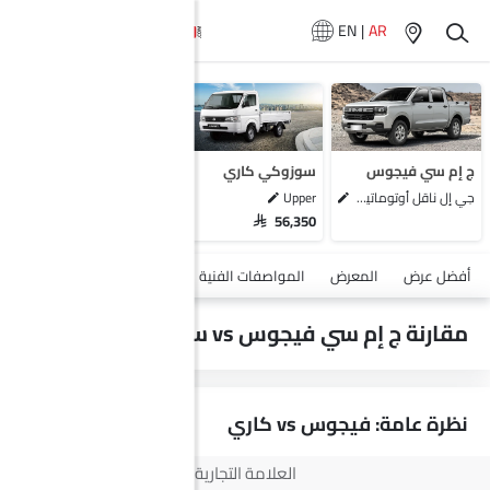
EN
|
AR
سيارات المماثلة
ج إم سي فيجوس سنجل كابين
إيسوزو دي ماكس
تويوتا هايلوكس كابينة مفردة
ج إم سي فيجوس
سوزوكي كاري
تويوتا لاند كروزر بيك أب
جي إل ناقل أوتوماتيكي دفع ثنائي يورو 4
Upper
SAR 56,350
أضف مركبة
أفضل عرض
المعرض
المواصفات الفنية
السلامة والأمان
الميزات
مقارنة ج إم سي فيجوس vs سوزوكي كاري
نظرة عامة: فيجوس vs كاري
العلامة التجارية