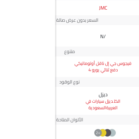
JMC
سوزوكي
السعر بدون عرض صالة العرض*
SAR 56,350
N/A
سعر كاري
متنوع
فيجوس جي إل ناقل أوتوماتيكي
كاري Upper
دفع ثنائي يورو 4
نوع الوقود
ديزل
بترول
ديزل سيارات في
بترول سيارات في
العربيةالسعودية
العربيةالسعودية
الألوان المتاحة
+2