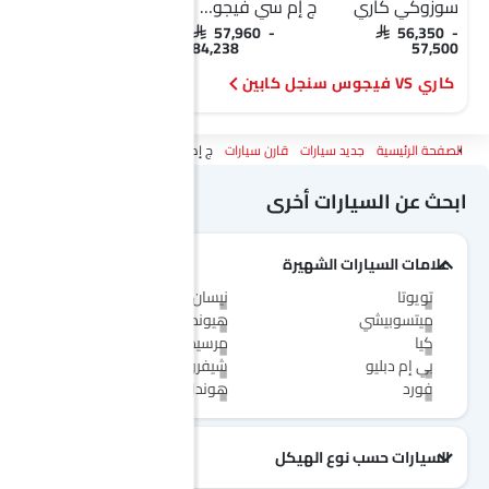
سوزوكي كاري
ج إم سي فيجوس سنجل كابين
سوزوكي كاري
SAR 56,350 -
SAR 57,960 -
SAR 56,350 -
57,500
84,238
57,500
كاري VS فيجوس سنجل كابين
كاري VS دي ماكس
الصفحة الرئيسية
جديد سيارات
قارن سيارات
ج إم سي فيجوس Vs سوزوكي كاري
ابحث عن السيارات أخرى
علامات السيارات الشهيرة
تويوتا
نيسان
ميتسوبيشي
هيونداي
كيا
مرسيدس-بنز
بي إم دبليو
شيفروليه
فورد
هوندا
السيارات حسب نوع الهيكل