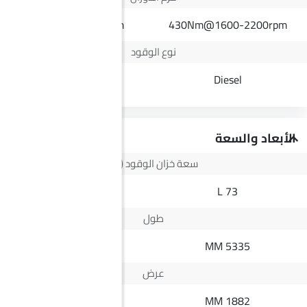
135Nm@4400rpm
430Nm@1600-2200rpm
نوع الوقود
Petrol
Diesel
الأبعاد والسعة
سعة خزان الوقود (لتر)
43 L
73 L
طول
4195 MM
5335 MM
عرض
1765 MM
1882 MM