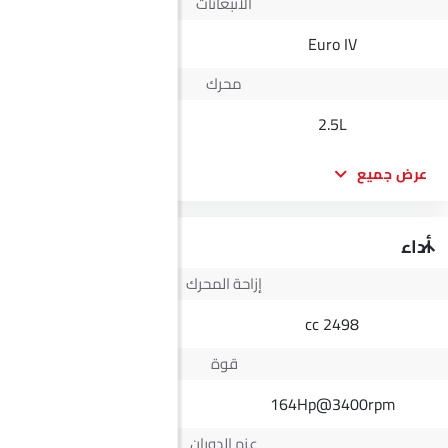
الانبعاثات
Yes
Euro IV
محرك
1.5L
2.5L
عرض جميع
أداء
إزاحة المحرك
1498 cc
2498 cc
قوة
95Hp@5600rpm
164Hp@3400rpm
عزم الدوران