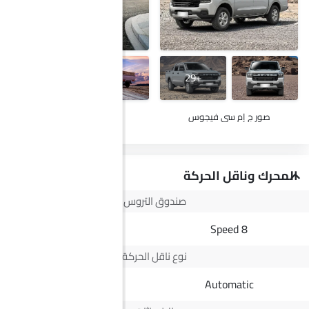
+5
+29
صور ج إم سي فيجوس
صور سوزوكي كاري
المحرك وناقل الحركة
صندوق التروس
5 Speed MT
8 Speed
نوع ناقل الحركة
Manual
Automatic