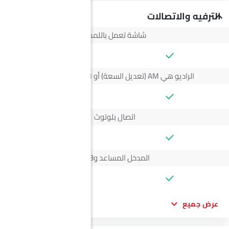
الترفيه والاتصالات
شاشة تعمل باللمس
--
الراديو هي AM (تعديل السعة) أو FM (تضمين التردد)،
--
اتصال بلوتوث
--
المدخل المساعد وUSB
--
عرض جميع