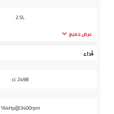
2.5L
عرض جميع
أداء
2498 cc
164Hp@3400rpm