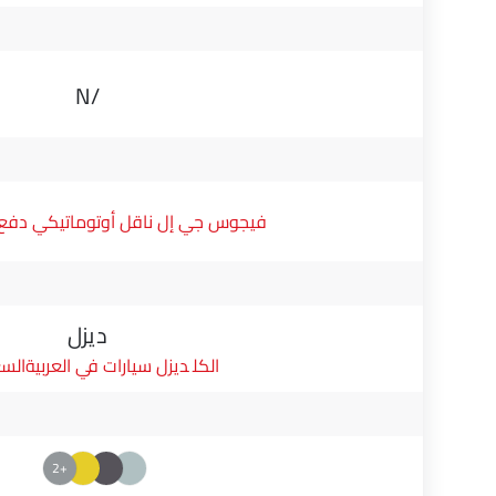
N/A
فيجوس جي إل ناقل أوتوماتيكي دفع ثن
ديزل
ديزل سيارات في العربيةالس
+2