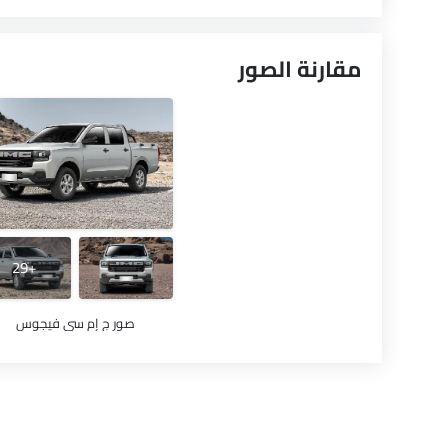
مقارنة الصور
+29
صور ج إم سي فيجوس