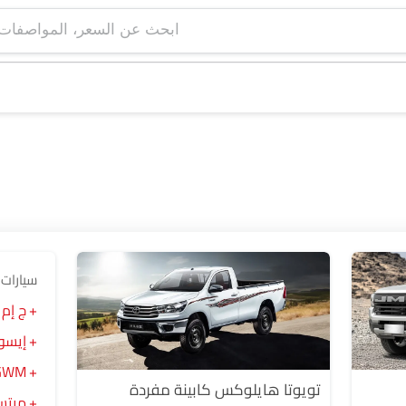
ابحث عن السعر، ا
سيارات 
ج إم
إيسو
GWM وينجل
تويوتا هايلوكس كابينة مفردة
ميتسو