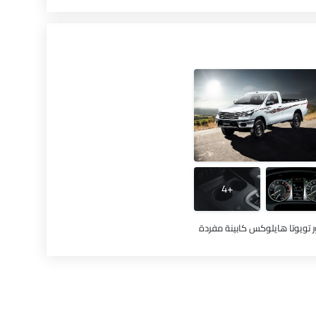
+4
 تويوتا هايلوكس كابينة مفردة