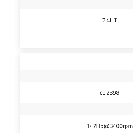
2.4L T
2398 cc
147Hp@3400rpm