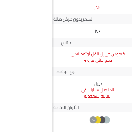
VGV
JMC
السعر بدون عرض صالة العرض*
N/A
N/A
متنوع
فيجوس جي إل ناقل أوتوماتيكي
يو 75 بلس Premium
دفع ثنائي يورو 4
نوع الوقود
ديزل
بترول
ديزل سيارات في
بترول سيارات في
العربيةالسعودية
العربيةالسعودية
الألوان المتاحة
+2