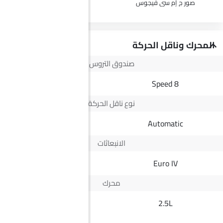
صور ج إم سي فيجوس
صور VGV يو 75 بلس
المحرك وناقل الحركة
صندوق التروس
8-Speed
8 Speed
نوع ناقل الحركة
Automatic
Automatic
الانبعاثات
--
Euro IV
محرك
2.0T
2.5L