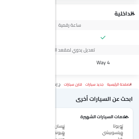
الداخلية
ساعة رقمية
--
تعديل يدوي لمقعد السائق
--
4 Way
الصفحة الرئيسية
جديد سيارات
قارن سيارات
ج إم سي فيجوس Vs VGV يو 75 بلس
ابحث عن السيارات أخرى
علامات السيارات الشهيرة
تويوتا
نيسان
ميتسوبيشي
هيونداي
كيا
مرسيدس-بنز