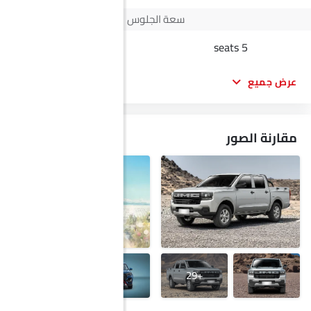
سعة الجلوس
7 seats
5 seats
عرض جميع
مقارنة الصور
+13
+29