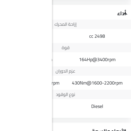
أداء
إزاحة المحرك
1998 cc
2498 cc
قوة
221Hp@5500rpm
164Hp@3400rpm
عزم الدوران
385Nm@1800-3600rpm
430Nm@1600-2200rpm
نوع الوقود
Petrol
Diesel