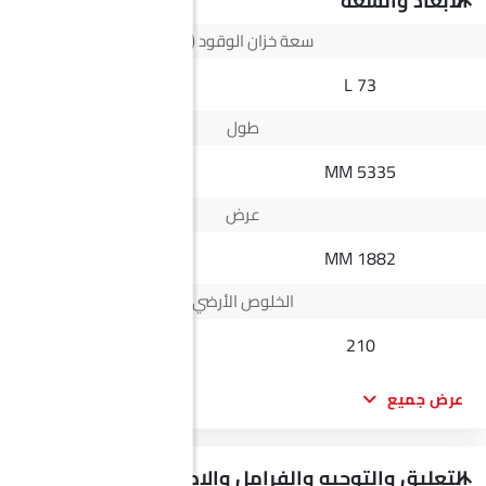
الأبعاد والسعة
سعة خزان الوقود (لتر)
58L L
73 L
طول
4825 MM
5335 MM
عرض
1870 MM
1882 MM
الخلوص الأرضي
190
210
عرض جميع
التعليق والتوجيه والفرامل والإطارات