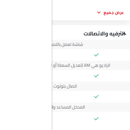
عرض جميع
الترفيه والاتصالات
شاشة تعمل باللمس
الراديو هي AM (تعديل السعة) أو FM (تضمين التردد)،
اتصال بلوتوث
المدخل المساعد وUSB
--