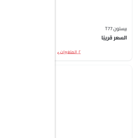
بيستون T77
السعر قريبًا
٢ المتغيرات