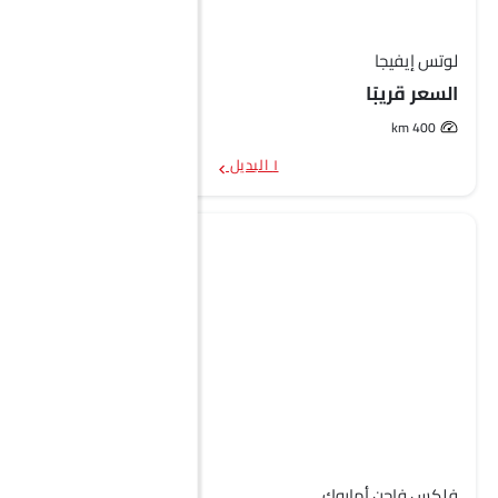
لوتس إيفيجا
السعر قريبًا
400 km
١ البديل
فلكس فاجن أماروك