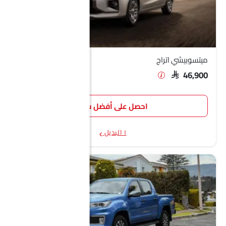
ميتسوبيشي اتراج
SAR 46,900
احصل على أفضل سعر
١ البديل