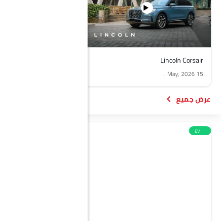
Genesis G70
Lincoln Corsair
.
13 May, 2026
.
15 May, 2026
EV