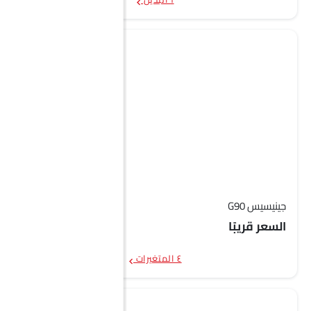
جينيسيس G90
السعر قريبًا
٤ المتغيرات