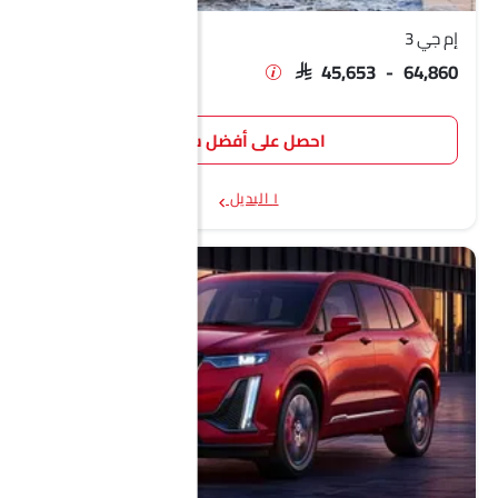
إم جي 3
SAR 45,653 - 64,860
احصل على أفضل سعر
١ البديل