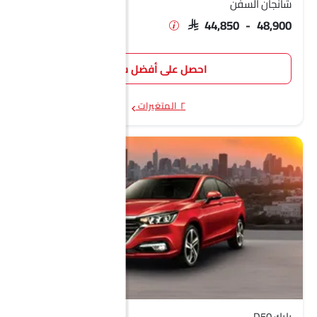
شانجان السفن
SAR 44,850 - 48,900
احصل على أفضل سعر
٢ المتغيرات
بايك D50