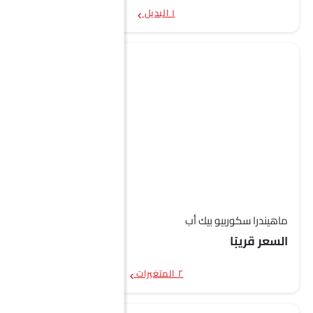
١ البديل
ماهيندرا سكوربيو بيك أب
السعر قريبًا
٢ المتغيرات