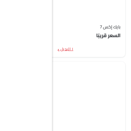
بايك إكس 7
السعر قريبًا
١ البديل