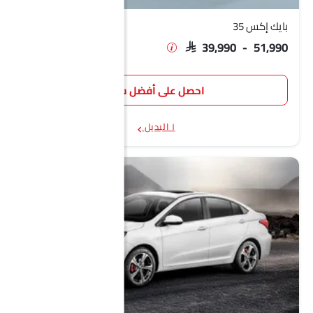
بايك إكس 35
SAR 39,990 - 51,990
احصل على أفضل سعر
١ البديل