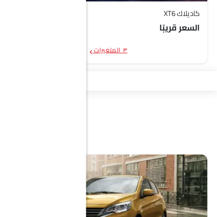
كاديلاك XT6
السعر قريبًا
٣ المتغيرات