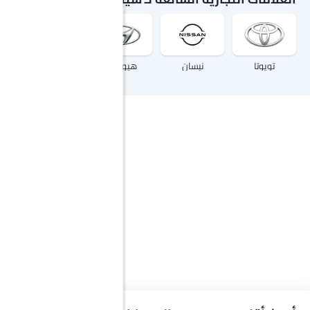
تويوتا
نيسان
هيونداي
ميتسوبيشي