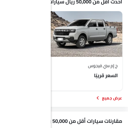
أحدث أقل من 50,000 ريال سيارات
ج إم سي فيجوس
شانجان السفن
السعر قريبًا
SAR 44,850 - 48,900
مقارنات سيارات أقل من 50,000 ريال الشائعة