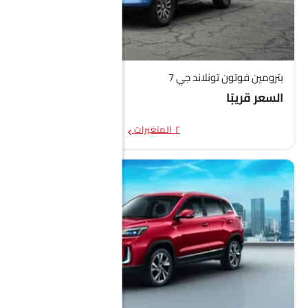
بترومين فوتون تونلاند جي 7
السعر قريبًا
٢ المتغيرات