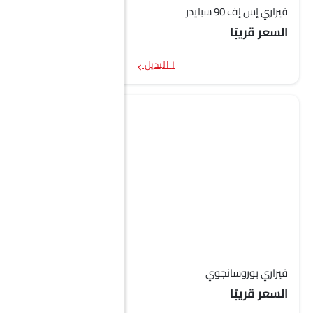
فيراري إس إف 90 سبايدر
السعر قريبًا
١ البديل
فيراري بوروسانجوي
السعر قريبًا