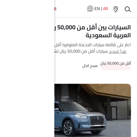
EN
|
AR
السيارات بين أقل من 50,000 ريال في المملكة
العربية السعودية
اعثر على قائمة سيارات الجديدة المتوفرة أقل من 50,000 ريال في Saudi
Arabia. أشهر سيارات أقل من 50,000 ريال تشمل هيونداي توسان
اقرأ المزيد
(SAR 109,985), بايك D50 (SAR 35,990), لينكون نافيجيتور, شفروليه كروز
أقل من 50,000 ريال
(SAR 49,100) and ميتسوبيشي سبيس ستار (SAR 46,900). الأرخص هو
مسح الكل
بايك D50 2026 بسعر SAR 35,990 والأغلى هو هيونداي توسان 2026
بسعر SAR 135,285 للفئة العليا. العلامات التجارية الرائدة التي تنتج سيارات
أقل من 50,000 ريال هي are
هيونداي
,
بايك
,
لينكون
,
شفروليه
and
ميتسوبيشي
. اختر طرازًا أدناه لعرض الأسعار حسب المدينة، والعروض،
والفئات، والمواصفات، والصور، واستهلاك الوقود، والمراجعات.
الطراز
قائمة الأسعار
شانجان السفن
SAR 44,850 - 48,900