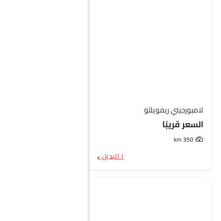
لامبورجيني ريفويلتو
السعر قريبًا
350 km
١ البديل