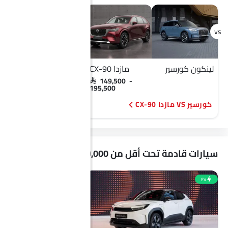
لينكون كورسير
مازدا CX-90
شانجان السفن
شي
SAR 44,850 -
SAR 149,500 -
48,900
195,500
كورسير VS مازدا CX-90
السفن VS أريزو 5 برو
سيارات قادمة تحت أقل من 50,000 ريال
EV
EV