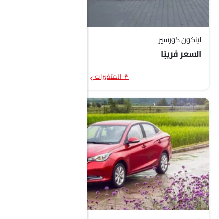
بايك D50
SAR 35,990 - 37,990
إم جي 3
SAR 45,653 - 64,860
لينكون كورسير
ميتسوبيشي سبيس ستار
SAR 46,900
السعر قريبًا
ميتسوبيشي اتراج
SAR 46,900
٣ المتغيرات
بايك إكس 35
SAR 39,990 - 51,990
شيري أريزو 5 برو
SAR 44,275