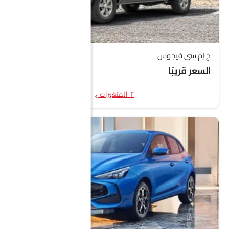
ج إم سي فيجوس
السعر قريبًا
٢ المتغيرات