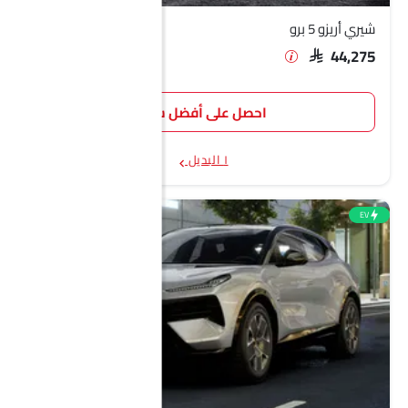
شيري أريزو 5 برو
SAR 44,275
احصل على أفضل سعر
١ البديل
EV