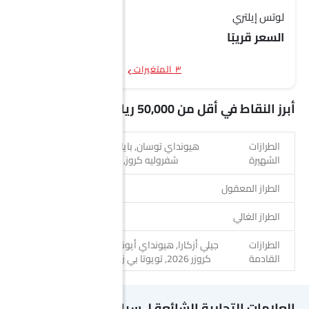
لوتس إيلتري
السعر قريبًا
٣ المتغيرات
أبرز النقاط في أقل من 50,000 ريال سيارات
الطرازات
هيونداي توسان, بايك D50, لينكون نافيجيتور,
الشهيرة
شفروليه كروز, ميتسوبيشي سبيس ستار
الطراز المعقول
بايك D50
الطراز الغالي
هيونداي توسان
الطرازات
جيلي أزكارا, هيونداي أيونيك 6 2026, تويوتا أوربان
القادمة
كروزر 2026, تويوتا بي زد 4 إكس, سكودا إيلروك
العلامات التجارية الشائعة لـ سيارة