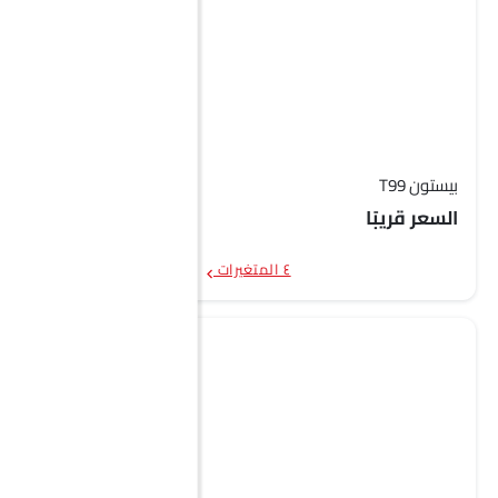
بيستون T99
السعر قريبًا
٤ المتغيرات