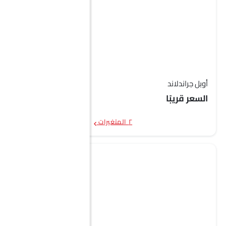
أوبل جراندلاند
السعر قريبًا
٢ المتغيرات