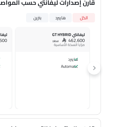
قارن إصدارات ليفانتي حسب المواص
الكل
هايبرد
بنزين
ليفانتي GT HYBRID
ليفانتي S
,500
SAR 462,600
سعر
مزايا النسخة الأساسية
هايبرد
ب
c
Automatic