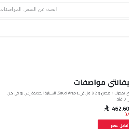
ابحث عن السعر، ا
ليفانتي مواصفات
تتوفر مازيراتي ليفانتي بمحرك 1 هجين و 2 بترول في Saudi Arabia. السيارة الجديدة إس يو في من
ة.
SAR 462,6
أفضل سعر