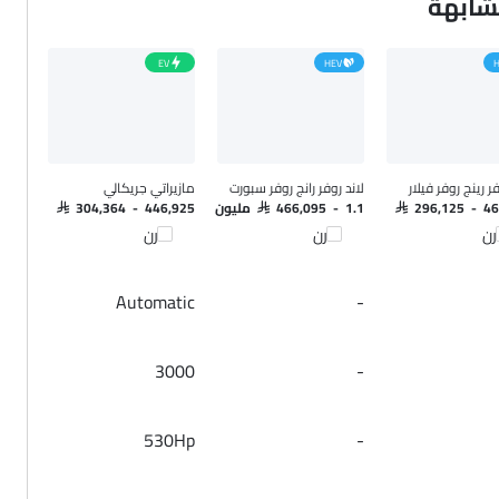
مشابهة
EV
HEV
H
فر رينج روفر فيلار
لاند روفر رانج روفر سبورت
مازيراتي جريكالي
SAR 296,125 - 4
SAR 466,095 - 1.1 مليون
SAR 304,364 - 446,925
رن
قارن
قارن
Automatic
-
3000
-
530Hp
-