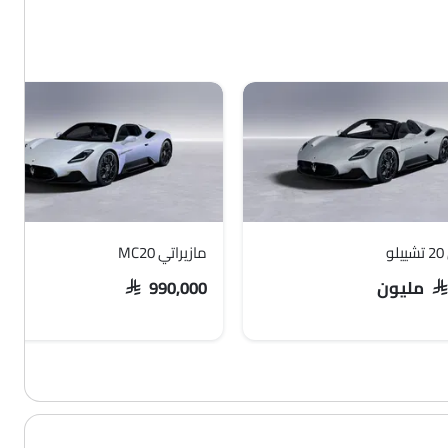
و
مازيراتي MC20
يون
SAR 990,000