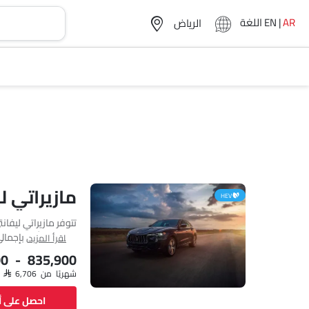
AR
|
EN
اللغة
مازيراتي 
HEV
مازيراتي تأتي بإجمالي 3 فئ
اقرأ المزيد
00 - 835,900
شهريًا من SAR 6,706
احصل على 