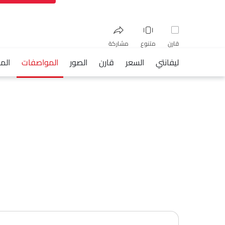
قارن
متنوع
مشاركة
ليفانتي
السعر
قارن
الصور
المواصفات
المز
فيسبوك
تويتر
واتساب