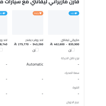
قارن مازيراتي ليفانتي مع سيارات 
EV
PHEV
HEV
مازيراتي ليفانتي
لاند روفر ديفندر
لاند رو
68,740
SAR 275,770 - 543,260
SAR 462,600 - 835,900
قارن
قارن
قا
نوع ناقل الحركة
-
Automatic
-
سعة المحرك
-
-
-
القوة
-
-
-
عزم الدوران