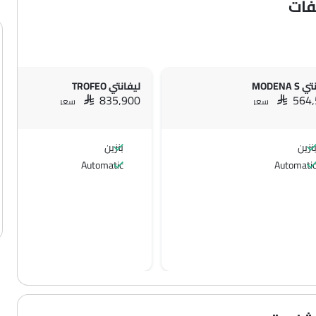
فات
MODENA 
ليفانتي TROFEO
SAR 835,900
SAR 564
سعر
سعر
نزين
بنزين
Automatic
Automati