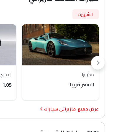
الشهيرة
مكبورا
إم سي 20 تشييل
السعر قريبًا
SAR 1.05 مل
مازيراتي سيارات