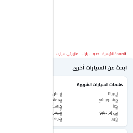
الصفحة الرئيسية
جديد سيارات
مازيراتي سيارات
مازيراتي إم سي 20 تشييلو
المواصفات
ابحث عن السيارات أخرى
علامات السيارات الشهيرة
تويوتا
نيسان
ميتسوبيشي
هيونداي
كيا
مرسيدس-بنز
بي إم دبليو
شيفروليه
فورد
هوندا