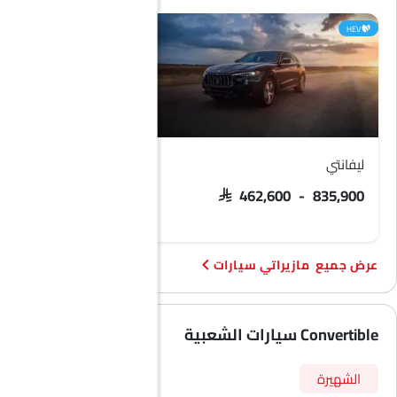
HEV
HEV
ليفانتي
غبلي
 414,000 - 549,500
SAR 462,600 - 835,900
مازيراتي سيارات
Convertible سيارات الشعبية
الشهيرة