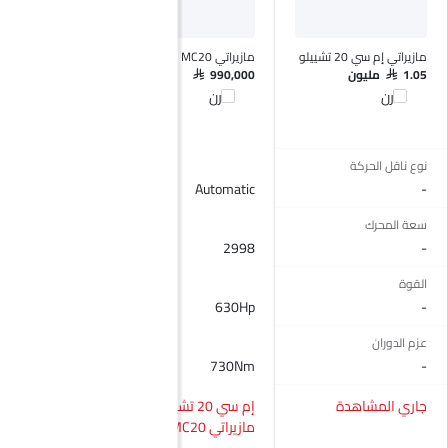
مازيراتي إم سي 20 تشييلو
مازيراتي MC20
بنتلي كونتيننتال جي 
سي
SAR 1.05 مليون
SAR 990,000
قارن
قارن
SAR 840,000 - 1.1
مليون
قارن
نوع ناقل الحركة
Automatic
Automatic
-
سعة المحرك
3998
2998
-
القوة
591Hp@6250rpm
630Hp
-
عزم الدوران
00Nm@2500rpm
730Nm
-
جاري المشاهدة
إم سي 20 تشييلو vs
إم س
مازيراتي MC20
كونتيننتال جي تي 