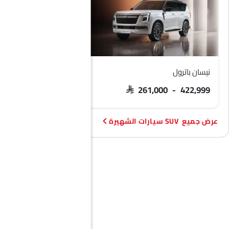
نيسان باترول
فورد تيريتوري
 103,900 - 133,900
SAR 261,000 - 422,999
SUV سيارات الشهيرة