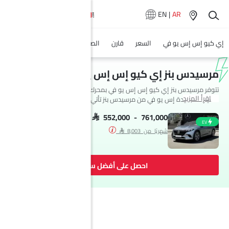
EN
|
AR
إي كيو إس إس يو في
السعر
قارن
الصور
المواصفات
وكلاء سيار
مرسيدس بنز إي كيو إس إس يو في مواصفات
تتوفر مرسيدس بنز إي كيو إس إس يو في بمحرك إليكتريك في Saudi Arabia.
اقرأ المزيد
السيارة الجديدة إس يو في من مرسيدس بنز تأتي بإجمالي 2 فئة.
SAR 552,000 - 761,000
EV
شهريًا من SAR 8,003
احصل على أفضل سعر