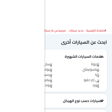
الصفحة الرئيسية
جديد سيارات
مرسيدس بنز سيارات
مرسيدس بنز إي كيو إس إس يو في
ابحث عن السيارات أخرى
علامات السيارات الشهيرة
تويوتا
نيسان
ميتسوبيشي
هيونداي
كيا
مرسيدس-بنز
بي إم دبليو
شيفروليه
فورد
هوندا
السيارات حسب نوع الهيكل