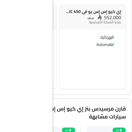
إي كيو إس إس يو في 450 4MATIC
SAR 761,000
SAR 552,000
سعر
سعر
مزايا النسخة الأساسية
كهربائية.
كهربائية.
Automatic
Automatic
قارن مرسيدس بنز إي كيو إس إس يو في مع
سيارات مشابهة
EV
EV
EV