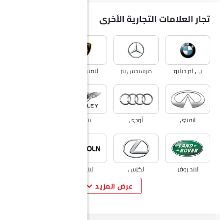
تجار العلامات التجارية الأخرى
بي إم دبليو
مرسيدس بنز
لامبورجيني
فيراري
انفنتي
أودي
بنتلي
جاكوار
لاند روفر
لكزس
لينكون
لوتس
عرض المزيد
فولفو
مازيراتي
ألفا روميو
جينيسيس