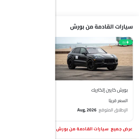
شاومي
ديبال
ج إم سي
دودج
سيارات القادمة من بورش
EV
كاديلاك
أستون مارتن
جي أي سي
رام
بوغاتي
شيري
جيلي
فورثينج
بورش كايين إلكتريك
السعر قريبًا
بيستون
هونشي
بولستار
بايك
الإطلاق المتوقع
Aug, 2026
سيارات القادمة من بورش