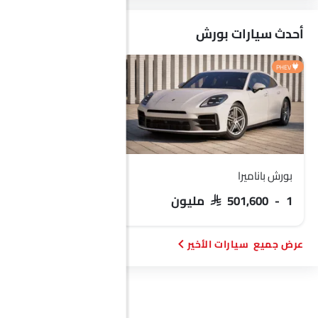
لينك اند كو
أحدث سيارات بورش
PHEV
بورش باناميرا
بورش ماكان
SAR 501,600 - 1 مليون
 308,000 - 416,200
سيارات الأخير