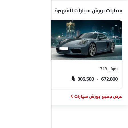
سيارات بورش سيارات الشهيرة
PHEV
أبارث
بورجوارد
هافال
لوسيد
آي كور
سكاي ويل
بي واي دي
تانك
بورش 718
بورش باناميرا
SAR 305,500 - 672,800
SAR 501,600 - 1 مليون
جيتور
GWM
سوإست
جايكو
بورش سيارات
أومودا
VGV
بترومين فوتون
روكس