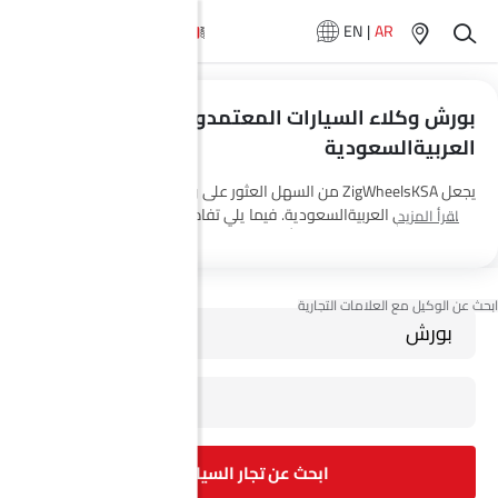
EN
|
AR
بورش وكلاء السيارات المعتمدون في
العربيةالسعودية
يجعل ZigWheelsKSA من السهل العثور على وكلاء بورش وصالات العرض
المعتمدة في العربيةالسعودية. فيما يلي تفاصيل صالات عرض السيارات
اقرأ المزيد
ساماكو موتورز’s 3 في جميع أنحاء البلاد.
ابحث عن تجار السيارات