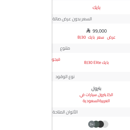
بايك
JMC
السعر بدون عرض صالة العرض*
SAR 99,000
N/A
سعر بايك BJ30
متنوع
فيجوس جي إل ناقل أوتوماتيكي
بايك BJ30 Elite
دفع ثنائي يورو 4
نوع الوقود
بترول
ديزل
بترول سيارات في
ديزل سيارات في
العربيةالسعودية
العربيةالسعودية
الألوان المتاحة
+2
+3