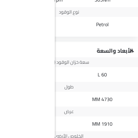
نوع الوقود
Diesel
Petrol
الأبعاد والسعة
سعة خزان الوقود (لتر)
73 L
60 L
طول
5335 MM
4730 MM
عرض
1882 MM
1910 MM
الخلوص الأرضي