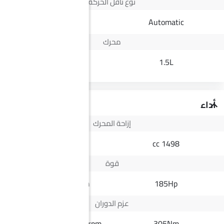
نوع ناقل الحركة
Automatic
Automatic
محرك
2.5L
1.5L
أداء
إزاحة المحرك
2498 cc
1498 cc
قوة
164Hp@3400rpm
185Hp
عزم الدوران
430Nm@1600-2200rpm
305Nm