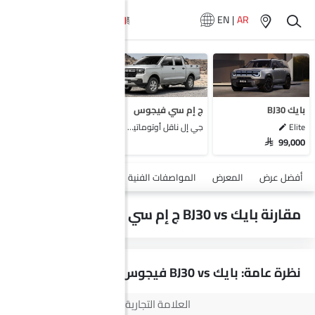
EN
|
AR
لا تتوفر سيارات
المماثلة
بايك BJ30
ج إم سي فيجوس
Elite
جي إل ناقل أوتوماتيكي دفع ثنائي يورو 4
SAR 99,000
أضف مركبة
أفضل عرض
المعرض
المواصفات الفنية
السلامة والأمان
الميزات
مقارنة بايك BJ30 vs ج إم سي فيجوس
نظرة عامة: بايك BJ30 vs فيجوس
العلامة التجارية