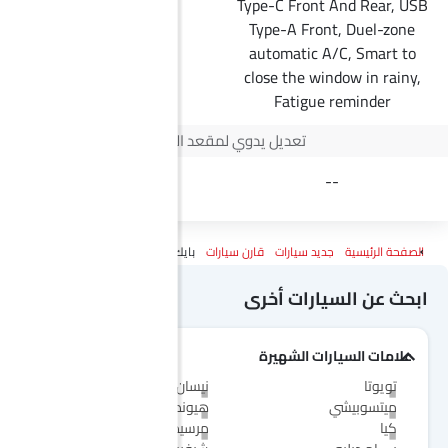
Type-C Front And Rear, USB
--
Type-A Front, Duel-zone
automatic A/C, Smart to
close the window in rainy,
Fatigue reminder
تعديل يدوي لمقعد السائق
4 Way
--
الصفحة الرئيسية
جديد سيارات
قارن سيارات
بايك BJ30 Vs ج إم سي فيجوس
ابحث عن السيارات أخرى
علامات السيارات الشهيرة
تويوتا
نيسان
ميتسوبيشي
هيونداي
كيا
مرسيدس-بنز