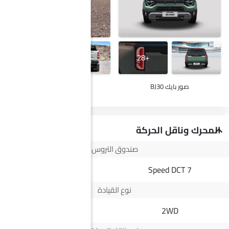
+29
+28
صور بايك BJ30
صور ج إم سي فيجوس
المحرك وناقل الحركة
صندوق التروس
8 Speed
7 Speed DCT
نوع القيادة
--
2WD