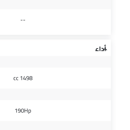
--
أداء
1498 cc
190Hp