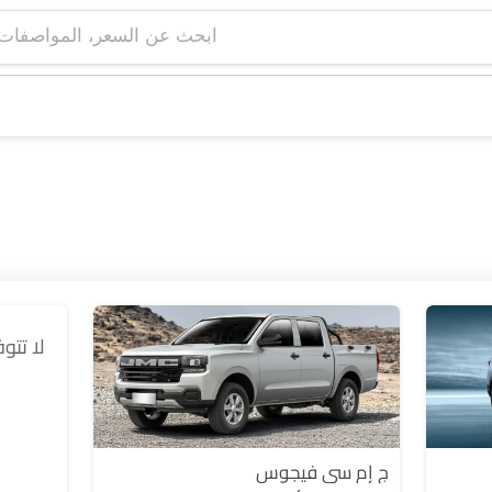
ابحث عن السعر، ا
لا تتو
ج إم سي فيجوس