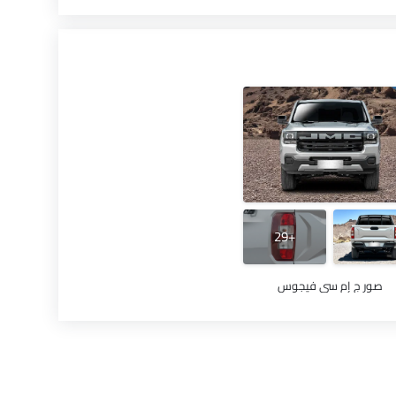
+29
صور ج إم سي فيجوس