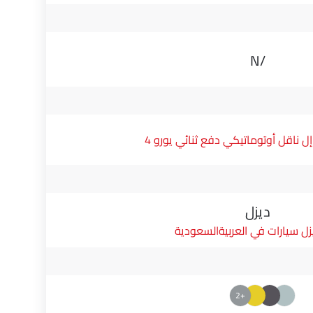
N/A
ناقل أوتوماتيكي دفع ثنائي يورو 4
ديزل
زل سيارات في العربيةالسعودية
+2