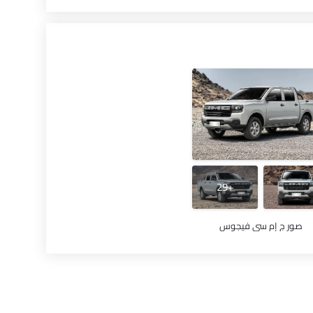
+29
صور ج إم سي فيجوس