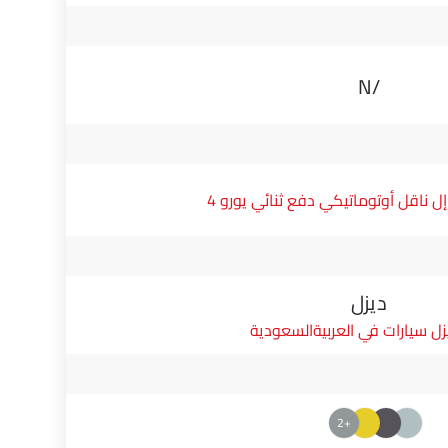
N/A
ناقل أوتوماتيكي دفع ثنائي يورو 4
ديزل
زل سيارات في العربيةالسعودية
+2