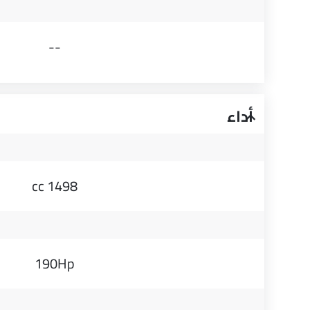
--
أداء
1498 cc
190Hp