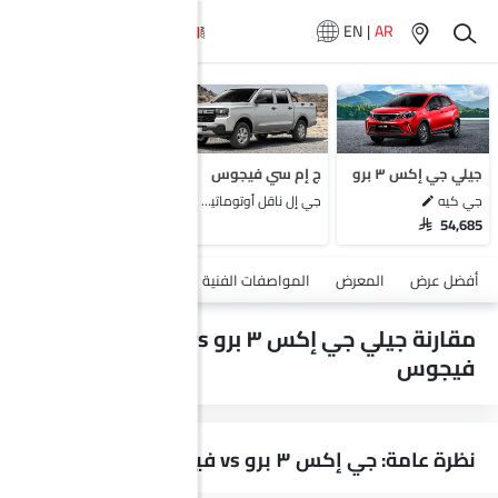
EN
|
AR
لا تتوفر سيارات
المماثلة
جيلي جي إكس ٣ برو
ج إم سي فيجوس
جي كيه
جي إل ناقل أوتوماتيكي دفع ثنائي يورو 4
SAR 54,685
أضف مركبة
أفضل عرض
المعرض
المواصفات الفنية
السلامة والأمان
الميزات
مقارنة جيلي جي إكس ٣ برو vs ج إم سي
فيجوس
نظرة عامة: جي إكس ٣ برو vs فيجوس