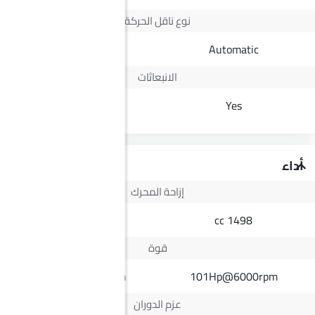
نوع ناقل الحركة
Automatic
Automatic
الانبعاثات
Euro IV
Yes
أداء
إزاحة المحرك
2498 cc
1498 cc
قوة
164Hp@3400rpm
101Hp@6000rpm
عزم الدوران