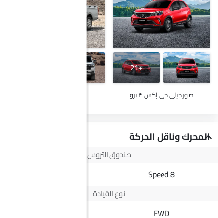
+29
+21
صور جيلي جي إكس ٣ برو
صور ج إم سي فيجوس
المحرك وناقل الحركة
صندوق التروس
8 Speed
8 Speed
نوع القيادة
--
FWD