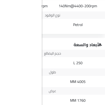
430Nm@1600-2200rpm
140Nm@4400-200rpm
نوع الوقود
Diesel
Petrol
الأبعاد والسعة
حجم البضائع
--
250 L
طول
5335 MM
4005 MM
عرض
1882 MM
1760 MM