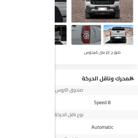
+21
+29
صور ج إم سي فيجوس
صور كيا كارينز
المحرك وناقل الحركة
صندوق التروس
IVT
8 Speed
نوع ناقل الحركة
--
Automatic