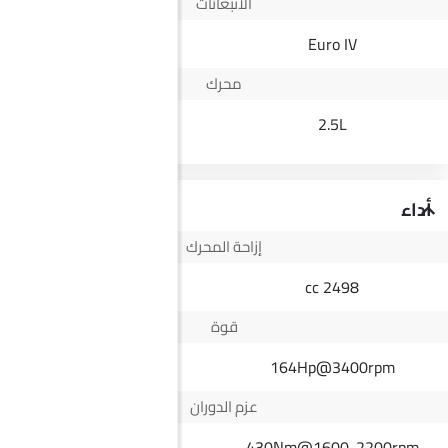
الانبعاثات
Yes
Euro IV
محرك
1.5L MPI
2.5L
أداء
إزاحة المحرك
1498 cc
2498 cc
قوة
113Hp
164Hp@3400rpm
عزم الدوران
144Nm
430Nm@1600-2200rpm