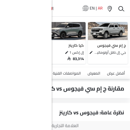
EN
|
AR
سيارات المماثلة
هيونداي ستارغيزر
ميتسوبيشي إكسباندر
سوزوكي ارتيجا
ج إم سي فيجوس
كيا كارينز
ماكسيوس G50
جي إل ناقل أوتوماتيكي دفع ثنائي يورو 4
إل إكس 1
SAR 83,314
أضف مركبة
أفضل عرض
المعرض
المواصفات الفنية
السلامة والأمان
الميزات
مقارنة ج إم سي فيجوس vs كيا كارينز
نظرة عامة: فيجوس vs كارينز
العلامة التجارية