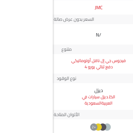
JMC
كيا
السعر بدون عرض صالة العرض*
SAR 83,314
N/A
سعر كارينز
متنوع
فيجوس جي إل ناقل أوتوماتيكي
كارينز إل إكس 1
دفع ثنائي يورو 4
نوع الوقود
ديزل
بترول
ديزل سيارات في
بترول سيارات في
العربيةالسعودية
العربيةالسعودية
الألوان المتاحة
+4
+2