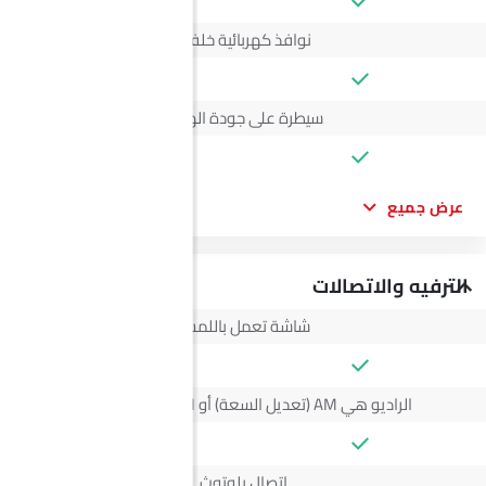
نوافذ كهربائية خلفية
سيطرة على جودة الهواء
عرض جميع
الترفيه والاتصالات
شاشة تعمل باللمس
الراديو هي AM (تعديل السعة) أو FM (تضمين التردد)،
اتصال بلوتوث