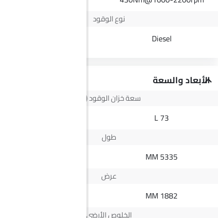
نوع الوقود
Petrol
Diesel
الأبعاد والسعة
سعة خزان الوقود (لتر)
45 L
73 L
طول
4550 MM
5335 MM
عرض
1800 MM
1882 MM
الخلوص الأرضي