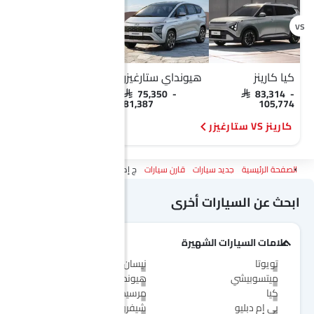
كيا كارينز
هيونداي ستارغيزر
كيا كارينز
SAR 83,314 -
SAR 75,350 -
SAR 83,314 -
105,774
81,387
105,774
كارينز VS ستارغيزر
كارينز VS إكسباندر
الصفحة الرئيسية
جديد سيارات
قارن سيارات
ج إم سي فيجوس Vs كيا كارينز
ابحث عن السيارات أخرى
علامات السيارات الشهيرة
تويوتا
نيسان
ميتسوبيشي
هيونداي
كيا
مرسيدس-بنز
بي إم دبليو
شيفروليه