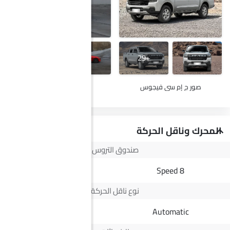
+19
+29
صور ج إم سي فيجوس
صور مازدا 3 هاتشباك
المحرك وناقل الحركة
صندوق التروس
6 Speed
8 Speed
نوع ناقل الحركة
Automatic
Automatic