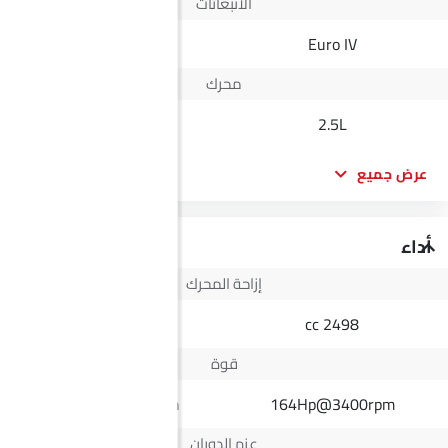
الانبعاثات
Yes
Euro IV
محرك
2.0L
2.5L
عرض جميع
أداء
إزاحة المحرك
1998 cc
2498 cc
قوة
155Hp@6000rpm
164Hp@3400rpm
عزم الدوران