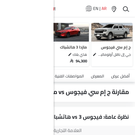
EN
|
AR
سيارات المماثلة
إم جي 3
رينو ميجان
فيات 500E
ج إم سي فيجوس
مازدا 3 هاتشباك
هيونداي أيونيك 5
جي إل ناقل أوتوماتيكي دفع ثنائي يورو 4
هاي بلاك
SAR 94,300
أضف مركبة
أفضل عرض
المعرض
المواصفات الفنية
السلامة والأمان
الميزات
مقارنة ج إم سي فيجوس vs مازدا 3 هاتشباك
نظرة عامة: فيجوس vs 3 هاتشباك
العلامة التجارية