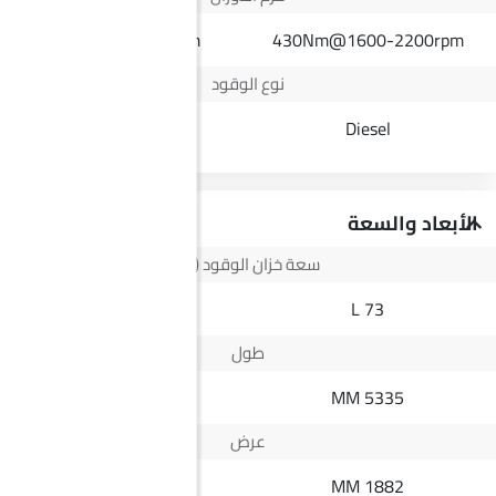
200Nm@4000rpm
430Nm@1600-2200rpm
نوع الوقود
Petrol
Diesel
الأبعاد والسعة
سعة خزان الوقود (لتر)
51 L
73 L
طول
4660 MM
5335 MM
عرض
1795 MM
1882 MM