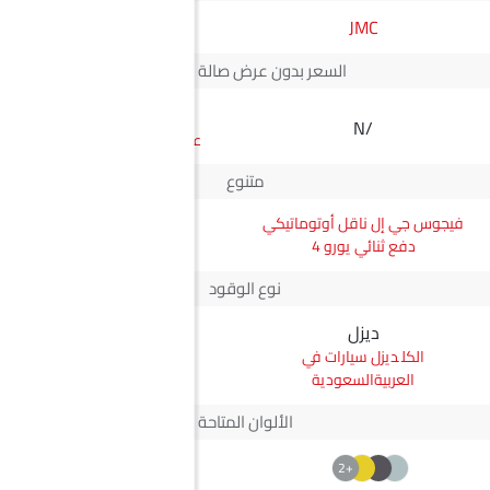
JMC
مازدا
السعر بدون عرض صالة العرض*
SAR 94,300
N/A
سعر 3 هاتشباك
متنوع
فيجوس جي إل ناقل أوتوماتيكي
3 هاتشباك هاي بلاك
دفع ثنائي يورو 4
نوع الوقود
ديزل
بترول
ديزل سيارات في
بترول سيارات في
العربيةالسعودية
العربيةالسعودية
الألوان المتاحة
+6
+2