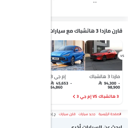
--
windscreen
قارن مازدا 3 هاتشباك مع سيارات مشابهة
مازدا 3 هاتشباك
إم جي 3
مازدا 3 هاتشباك
SAR 94,300 -
SAR 45,653 -
SAR 94,300 -
98,900
64,860
98,900
3 هاتشباك VS إم جي 3
3 هاتشباك VS ميجان
الصفحة الرئيسية
جديد سيارات
قارن سيارات
ج إم سي فيجوس Vs مازدا 3 هاتشباك
ابحث عن السيارات أخرى