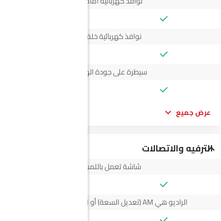
نوافذ كهربائية أمامية
نوافذ كهربائية خلفية
سيطرة على جودة الهواء
عرض جميع
الترفيه والاتصالات
شاشة تعمل باللمس
الراديو هي AM (تعديل السعة) أو FM (تضمين التردد)،