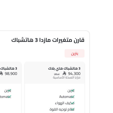
قارن متغيرات مازدا 3 هاتشباك
بنزين
3 هاتشباك هاي بلاك
3 هاتشباك هاي ريد
SAR 98,900
SAR 94,300
سعر
مزايا النسخة الأساسية
بنزين
بنزين
tomatic
Automatic
مكيف الهواء
نظام توجيه القوة