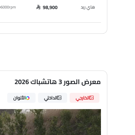
هاي ريد
p@6000rpm
SAR 98,900
معرض الصور 3 هاتشباك 2026
الخارجي
الداخلي
الألوان