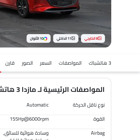
8 الخارجي
11 الداخلي
10 الألوان
3 هاتشباك
المواصفات
السعر
الصور
قارن
المواصفات الرئيسية لـ مازدا 3 هاتشباك 2026
نوع ناقل الحركة
Automatic
القوة
155Hp@6000rpm
Airbag
وسادة هوائية للسائق,