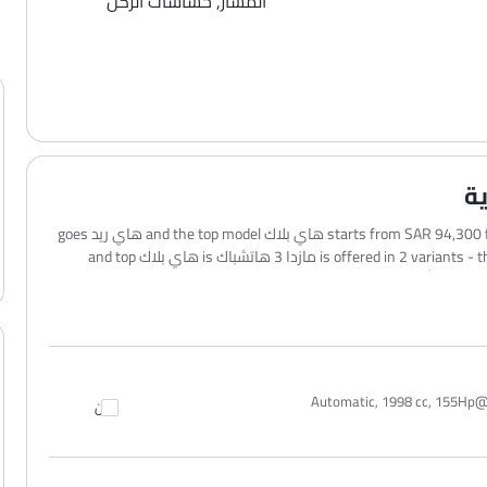
المسار, حساسات الركن
The مازدا 3 هاتشباك 2026 price in العربيةالسعودية starts from SAR 94,300 for the هاي بلاك and the top model هاي ريد goes
up to SAR 98,900. مازدا 3 هاتشباك 2026 is offered in 2 variants - the base model of مازدا 3 هاتشباك is هاي بلاك and top
model of مازدا 3 هاتشباك is هاي ريد. تظل الأسعار متسقة في جميع أنحاء العربيةالسعودية، بما في ذلك Riyadh, Jeddah, Dammam
لاً بناءً على التأمين، والتسجيل، والملحقات الاختيارية.
Automatic, 1998 cc, 155H
قارن