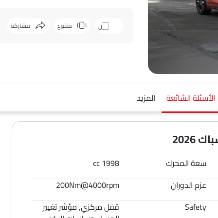
متنوع
مشاركة
قارن
فيسبوك
ت
الأسئلة الشائعة
المزيد
سعة المحرك
1998 cc
عزم الدوران
200Nm@4000rpm
Safety
قفل مركزي, مؤشر تغيير