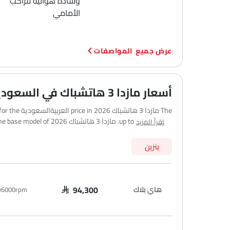
وسادة هوائية للراكب
الأمامي
المواصفات
أسعار مازدا 3 هاتشباك في السعودية
اقرأ المزيد
والمدن الرئيسية الأخرى. قد يختلف السعر النهائي على الطريق قلي
بنزين
هاي بلاك
p@6000rpm
SAR 94,300