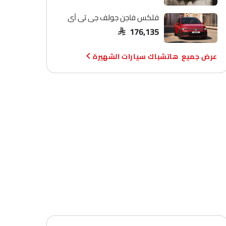
فلكس فاجن جولف جي تي آي
SAR 176,135
هاتشباك سيارات الشهيرة