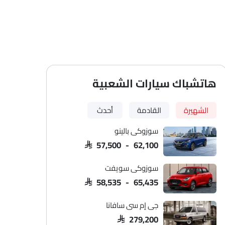
هاتشباك سيارات الشعبية
الشهيرة
القادمة
أحدث
سوزوكي بالينو
SAR 57,500 - 62,100
سوزوكي سويفت
SAR 58,535 - 65,435
جي إم سي سافانا
SAR 279,200