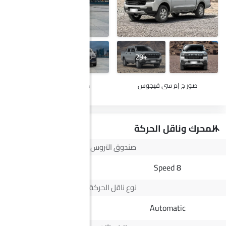
+16
+29
صور ج إم سي فيجوس
صور مازدا سي اكس-30
المحرك وناقل الحركة
صندوق التروس
6 Speed
8 Speed
نوع ناقل الحركة
Automatic
Automatic