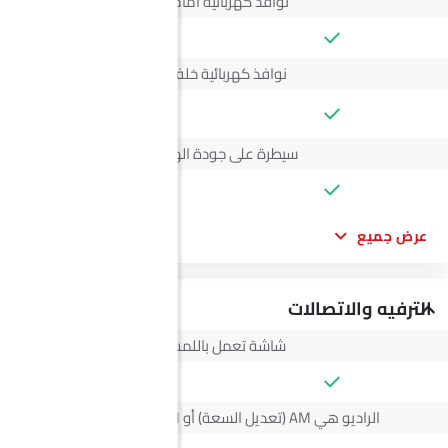
نوافذ كهربائية أمامية
نوافذ كهربائية خلفية
--
سيطرة على جودة الهواء
عرض جميع
الترفيه والاتصالات
شاشة تعمل باللمس
الراديو هي AM (تعديل السعة) أو FM (تضمين التردد)،