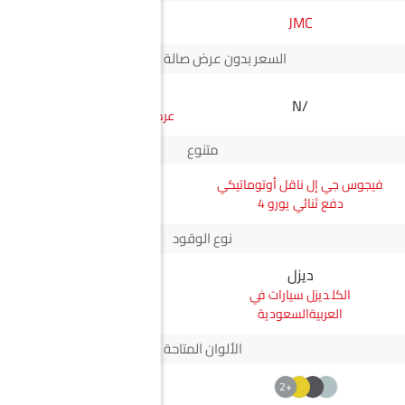
JMC
مازدا
السعر بدون عرض صالة العرض*
SAR 89,700
N/A
سعر سي اكس-30
متنوع
فيجوس جي إل ناقل أوتوماتيكي
سي اكس-30 Core
دفع ثنائي يورو 4
نوع الوقود
ديزل
بترول
ديزل سيارات في
بترول سيارات في
العربيةالسعودية
العربيةالسعودية
الألوان المتاحة
+2
+2