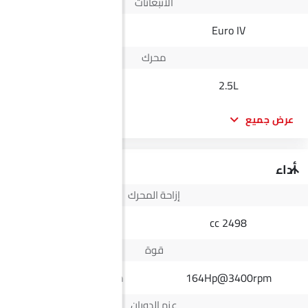
الانبعاثات
Yes
Euro IV
محرك
2.0L
2.5L
عرض جميع
أداء
إزاحة المحرك
1998 cc
2498 cc
قوة
155Hp@6000rpm
164Hp@3400rpm
عزم الدوران