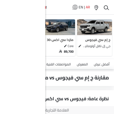
EN
|
AR
سيارات المماثلة
سوزوكي فرونكس
دونج فينج هيودج
كي جي إم كوراندو
ج إم سي فيجوس
مازدا سي اكس-30
أومودا C5
جي إل ناقل أوتوماتيكي دفع ثنائي يورو 4
Core
SAR 89,700
أضف مركبة
أفضل عرض
المعرض
المواصفات الفنية
السلامة والأمان
الميزات
مقارنة ج إم سي فيجوس vs مازدا سي اكس-30
نظرة عامة: فيجوس vs سي اكس-30
العلامة التجارية