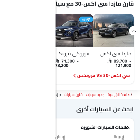
قارن مازدا سي اكس-30 مع سيارات مشابهة
HEV
مازدا سي اكس-30
سوزوكي فرونكس
مازدا سي اكس-30
دون
SAR 89,700 -
SAR 71,300 -
SAR 89,700 -
121,900
78,200
121,900
سي اكس-30 VS فرونكس
سي اكس-30 VS هيودج
الصفحة الرئيسية
جديد سيارات
قارن سيارات
ج إم سي فيجوس Vs مازدا سي اكس-30
ابحث عن السيارات أخرى
علامات السيارات الشهيرة
تويوتا
نيسان