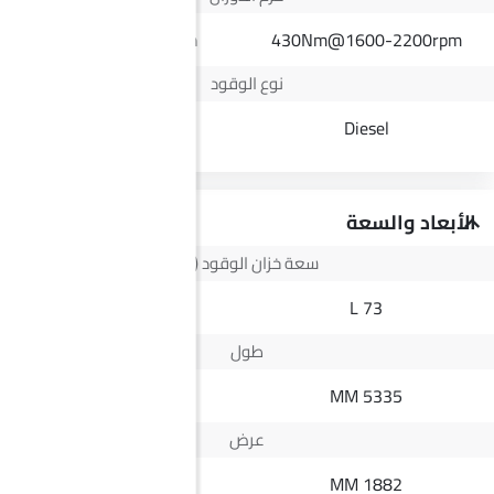
200Hp@4000rpm
430Nm@1600-2200rpm
نوع الوقود
Petrol
Diesel
الأبعاد والسعة
سعة خزان الوقود (لتر)
51 L
73 L
طول
4395 MM
5335 MM
عرض
1795 MM
1882 MM