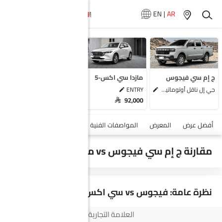
EN
|
AR
سيارات المماثلة
دونج فينج هيودج
أومودا C5
زوتي T700L
ج إم سي فيجوس
مازدا سي اكس-5
إكسيد إل إكس
جي إل ناقل أوتوماتيكي دفع ثنائي يورو 4
ENTRY
SAR 92,000
أضف مركبة
أفضل عرض
المعرض
المواصفات الفنية
السلامة والأمان
الميزات
مقارنة ج إم سي فيجوس vs مازدا سي اكس-5
نظرة عامة: فيجوس vs سي اكس-5
العلامة التجارية