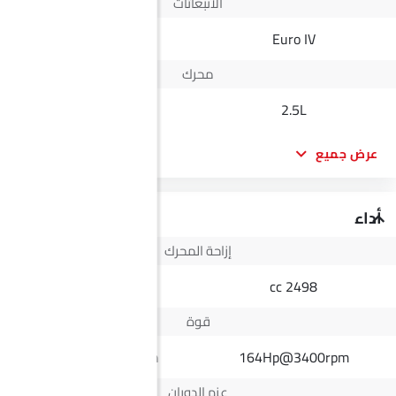
الانبعاثات
--
Euro IV
محرك
2.5L
2.5L
عرض جميع
أداء
إزاحة المحرك
2498 cc
2498 cc
قوة
190Hp@6000rpm
164Hp@3400rpm
عزم الدوران