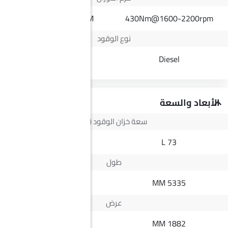
252Nm@4000RPM
430Nm@1600-2200rpm
نوع الوقود
Petrol
Diesel
الأبعاد والسعة
سعة خزان الوقود (لتر)
56 L
73 L
طول
4550 MM
5335 MM
عرض
1840 MM
1882 MM