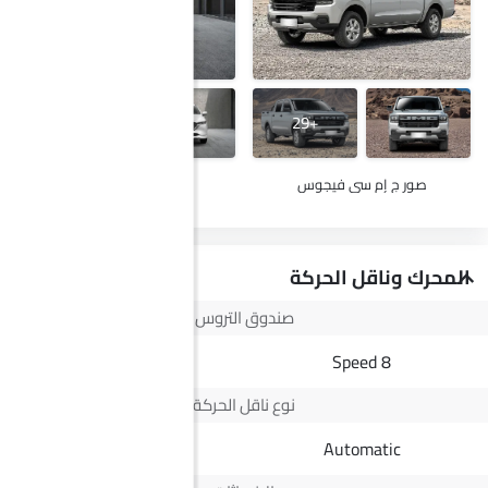
+18
+29
صور ج إم سي فيجوس
صور مازدا سي اكس-5
المحرك وناقل الحركة
صندوق التروس
6-Speed
8 Speed
نوع ناقل الحركة
Automatic
Automatic