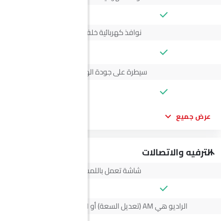
نوافذ كهربائية خلفية
--
سيطرة على جودة الهواء
--
عرض جميع
الترفيه والاتصالات
شاشة تعمل باللمس
الراديو هي AM (تعديل السعة) أو FM (تضمين التردد)،