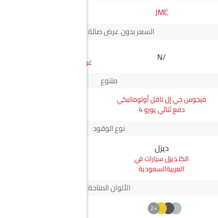
JMC
مازدا
السعر بدون عرض صالة العرض*
SAR 92,000
N/A
سعر سي اكس-5
متنوع
فيجوس جي إل ناقل أوتوماتيكي
سي اكس-5 ENTRY
دفع ثنائي يورو 4
نوع الوقود
ديزل
بترول
ديزل سيارات في
بترول سيارات في
العربيةالسعودية
العربيةالسعودية
الألوان المتاحة
+2